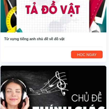
Từ vựng tiếng anh chủ đề về đồ vật
HỌC NGAY