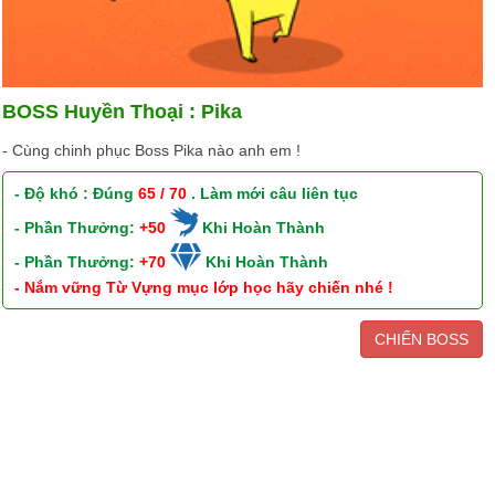
BOSS Huyền Thoại : Pika
- Cùng chinh phục Boss Pika nào anh em !
- Độ khó : Đúng
65 / 70
. Làm mới câu liên tục
- Phần Thưởng:
+50
Khi Hoàn Thành
- Phần Thưởng:
+70
Khi Hoàn Thành
- Nắm vững Từ Vựng mục lớp học hãy chiến nhé !
CHIẾN BOSS