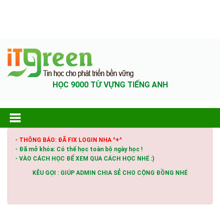
HỌC 9000 TỪ VỰNG TIẾNG ANH
- THÔNG BÁO: ĐÃ FIX LOGIN NHA ^+^
- Đã mở khóa: Có thể học toàn bộ ngày học !
- VÀO CÁCH HỌC ĐỂ XEM QUA CÁCH HỌC NHÉ :)
KÊU GỌI : GIÚP ADMIN CHIA SẺ CHO CỘNG ĐỒNG NHÉ