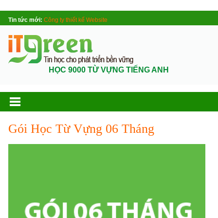
Tin tức mới:
Công ty thiết kế Website
HỌC 9000 TỪ VỰNG TIẾNG ANH
Gói Học Từ Vựng 06 Tháng