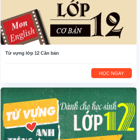
Từ vựng lớp 12 Căn bản
HỌC NGAY