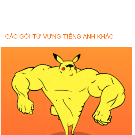
CÁC GÓI TỪ VỰNG TIẾNG ANH KHÁC