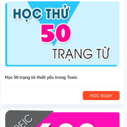
Học 50 trạng từ thiết yếu trong Toeic
HỌC NGAY