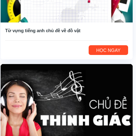
Từ vựng tiếng anh chủ đề về đồ vật
HỌC NGAY