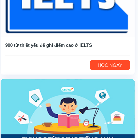
900 từ thiết yếu để ghi điểm cao ở IELTS
HỌC NGAY