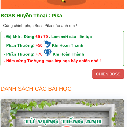
BOSS Huyền Thoại : Pika
- Cùng chinh phục Boss Pika nào anh em !
- Độ khó : Đúng
65 / 70
. Làm mới câu liên tục
- Phần Thưởng:
+50
Khi Hoàn Thành
- Phần Thưởng:
+70
Khi Hoàn Thành
- Nắm vững Từ Vựng mục lớp học hãy chiến nhé !
CHIẾN BOSS
DANH SÁCH CÁC BÀI HỌC