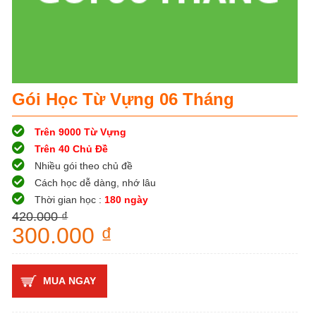
Gói Học Từ Vựng 06 Tháng
Trên 9000 Từ Vựng
Trên 40 Chủ Đề
Nhiều gói theo chủ đề
Cách học dễ dàng, nhớ lâu
Thời gian học :
180 ngày
420.000 ₫
- 29%
300.000 ₫
MUA NGAY