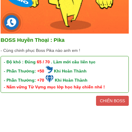
BOSS Huyền Thoại : Pika
- Cùng chinh phục Boss Pika nào anh em !
- Độ khó : Đúng
65 / 70
. Làm mới câu liên tục
- Phần Thưởng:
+50
Khi Hoàn Thành
- Phần Thưởng:
+70
Khi Hoàn Thành
- Nắm vững Từ Vựng mục lớp học hãy chiến nhé !
CHIẾN BOSS