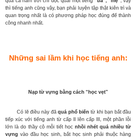
qua cả năm trời chỉ đọc quài một tiếng
“ba”, “mẹ”
, vậy
thì tiếng anh cũng vậy, bạn phải luyện tập thật kiên trì và
quan trọng nhất là có phương pháp học đúng để thành
công nhanh nhất.
Những sai lầm khi học tiếng anh:
Nạp từ vựng bằng cách “học vẹt”
Có lẽ điều này đã
quá phổ biến
từ khi bạn bắt đầu
tiếp xúc với tiếng anh từ cấp II lên cấp III, một phần lỗi
lớn là do thầy cô mỗi tiết học
nhồi nhét quá nhiều từ
vựng
vào đầu học sinh, bắt học sinh phải thuộc hàng