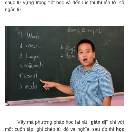
chục từ vựng trong tiết học và đến lúc thi thì lên tới cả
ngàn từ.
Vậy mà phương pháp học lại rất
“giản dị”
chỉ với
một cuốn tập, ghi chép từ đó và nghĩa, sau đó thì
học