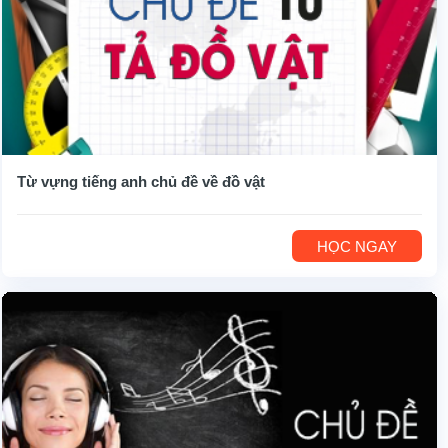
Từ vựng tiếng anh chủ đề về đồ vật
HỌC NGAY