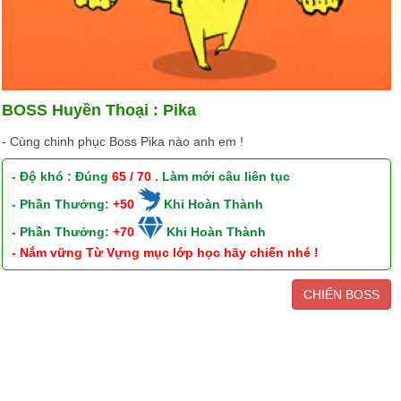
BOSS Huyền Thoại : Pika
- Cùng chinh phục Boss Pika nào anh em !
- Độ khó : Đúng
65 / 70
. Làm mới câu liên tục
- Phần Thưởng:
+50
Khi Hoàn Thành
- Phần Thưởng:
+70
Khi Hoàn Thành
- Nắm vững Từ Vựng mục lớp học hãy chiến nhé !
CHIẾN BOSS