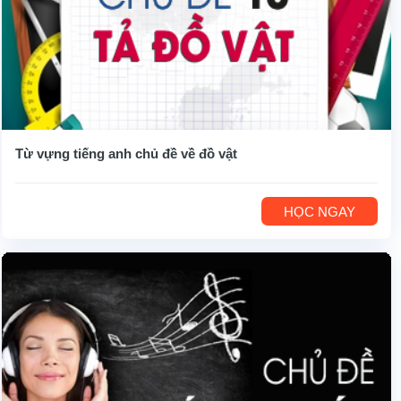
Từ vựng tiếng anh chủ đề về đồ vật
HỌC NGAY