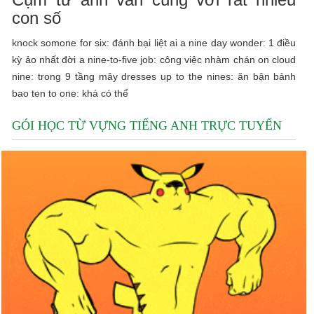
con số
knock somone for six: đánh bại liệt ai a nine day wonder: 1 điều
kỳ ảo nhất đời a nine-to-five job: công việc nhàm chán on cloud
nine: trong 9 tầng mây dresses up to the nines: ăn bận bảnh
bao ten to one: khá có thể
GÓI HỌC TỪ VỰNG TIẾNG ANH TRỰC TUYẾN