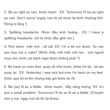
2. Be as right as rain: khỏe mạnh . EX: Tomorrow I’ll be as right
as rain. Don’t worry! (ngày mai tôi sẽ khỏe lại bình thường thôi.
Đừng lo lắng !)
3. Splitting headache: Nhức đầu kinh hoàng . EX: I have a
splitting headache. (tôi bị nhức đầu ghê rợn )
4. Run down: mệt mỏi , uể oải. EX: I’m a bit run down. So can
you buy me a cake? (Mình thấy mệt mệt một tẹo . mọi người
mua cho mình cái bánh ngọt được không phải ?)
5. Be back on ones feet: quay về như trước, khỏe trở lại , tái tạo
quay lại . EX: Yesterday I was sick but now I’m back on my feet.
(hôm qua tôi bị ốm nhưng bây giờ khỏe lại rồi.
6. Be (as) fit as a fiddle : khỏe mạnh , đầy năng lượng. EX: It’s
just a small problem. Tomorrow I’ll be as fit as a fiddle. (Chuyện
nhỏ ý mà. ngày mai tôi thì lại khỏe)