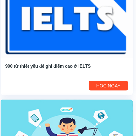
900 từ thiết yếu để ghi điểm cao ở IELTS
HỌC NGAY