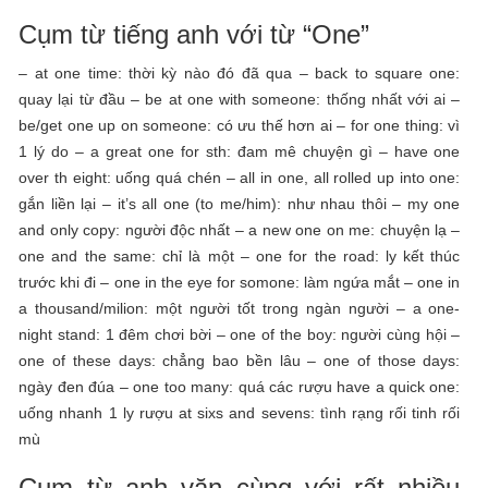
Cụm từ tiếng anh với từ “One”
– at one time: thời kỳ nào đó đã qua – back to square one:
quay lại từ đầu – be at one with someone: thống nhất với ai –
be/get one up on someone: có ưu thế hơn ai – for one thing: vì
1 lý do – a great one for sth: đam mê chuyện gì – have one
over th eight: uống quá chén – all in one, all rolled up into one:
gắn liền lại – it’s all one (to me/him): như nhau thôi – my one
and only copy: người độc nhất – a new one on me: chuyện lạ –
one and the same: chỉ là một – one for the road: ly kết thúc
trước khi đi – one in the eye for somone: làm ngứa mắt – one in
a thousand/milion: một người tốt trong ngàn người – a one-
night stand: 1 đêm chơi bời – one of the boy: người cùng hội –
one of these days: chẳng bao bền lâu – one of those days:
ngày đen đúa – one too many: quá các rượu have a quick one:
uống nhanh 1 ly rượu at sixs and sevens: tình rạng rối tinh rối
mù
Cụm từ anh văn cùng với rất nhiều