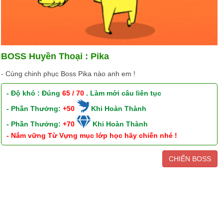
BOSS Huyền Thoại : Pika
- Cùng chinh phục Boss Pika nào anh em !
- Độ khó : Đúng
65 / 70
. Làm mới câu liên tục
- Phần Thưởng:
+50
Khi Hoàn Thành
- Phần Thưởng:
+70
Khi Hoàn Thành
- Nắm vững Từ Vựng mục lớp học hãy chiến nhé !
CHIẾN BOSS