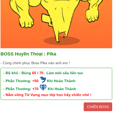
BOSS Huyền Thoại : Pika
- Cùng chinh phục Boss Pika nào anh em !
- Độ khó : Đúng
65 / 70
. Làm mới câu liên tục
- Phần Thưởng:
+50
Khi Hoàn Thành
- Phần Thưởng:
+70
Khi Hoàn Thành
- Nắm vững Từ Vựng mục lớp học hãy chiến nhé !
CHIẾN BOSS