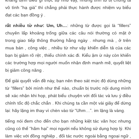
khẳng định điều gì thực sự như vậy, những tính từ bị chúng ta
vô tình “hạ giá” thì chẳng phải thực hành được nhiệm vụ biểu
đạt các bạn đồng ý .
rất nhiều từ như: Um, Uh…
: những từ được gọi là “fillers”
chuyên lấp khoảng trống giữa các câu nói thường có mặt ở
trong giao tiếp thông thường hằng ngày . nhưng mà , ở trên
mua bán , công việc , nhiều từ như vậy khiến diễn tả của các
bạn bị giảm rõ rệt , thiếu chính xác đi. Kiểu ậm ừ này còn khiến
các trường hợp mọi người muốn nhận định mạnh mẽ, quyết liệt
bị giảm công năng .
Để giải quyết vấn đề này, bạn nên theo sát mức độ dùng những
từ “fillers” bởi mình như thế nào, chuẩn bị trước nội dung mình
sẽ xác nhận khi họp, phát biểu chuyện với đối tác và lưu ý điều
chỉnh tốc độ chắc chắn . Khi chúng ta cần một vài giây để dừng
lại: hãy lặng im thay vì chèn vào từ “Uhm…”. im lặng là vàng.
tiếng nói đem cho đến cho bạn những kiệt tác văn học nhưng
cũng có thể “hãm hại” mọi người nếu không sử dụng hợp lý. Khi
làm việc với đồng nghiệp , đối tác nước ngoài bằng ngoại ngữ ,