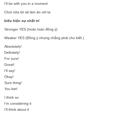
I’ll be with you in a moment.
Chút nữa tôi sẽ làm ăn với ta
biểu hiện sự nhất trí
Stronger YES (hoàn toàn đồng ý)
Weaker YES (Đồng ý nhưng chẳng phải cho biết )
Absolutely!
Definitely!
For sure!
Great!
I’ll say!
Okay!
Sure thing!
You bet!
I think so
I’m considering it
I’ll think about it