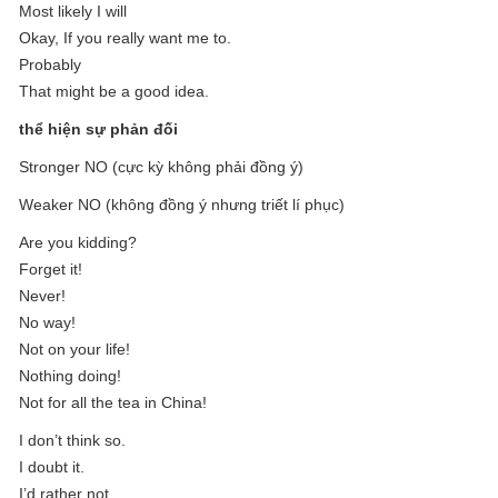
Most likely I will
Okay, If you really want me to.
Probably
That might be a good idea.
thể hiện sự phản đối
Stronger NO (cực kỳ không phải đồng ý)
Weaker NO (không đồng ý nhưng triết lí phục)
Are you kidding?
Forget it!
Never!
No way!
Not on your life!
Nothing doing!
Not for all the tea in China!
I don’t think so.
I doubt it.
I’d rather not