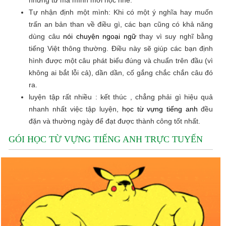
những từ mà mình mới học nhé.
Tự nhận định một mình: Khi có một ý nghĩa hay muốn
trấn an bản than về điều gì, các bạn cũng có khả năng
dùng câu
nói chuyện ngoại ngữ
thay vì suy nghĩ bằng
tiếng Việt thông thường. Điều này sẽ giúp các bạn định
hình được một câu phát biểu đúng và chuẩn trên đầu (vì
không ai bắt lỗi cả), dần dần, cố gắng chắc chắn câu đó
ra.
luyện tập rất nhiều : kết thúc , chẳng phải gì hiệu quả
nhanh nhất việc tập luyện,
học từ vựng tiếng anh
đều
đặn và thường ngày để đạt được thành công tốt nhất.
GÓI HỌC TỪ VỰNG TIẾNG ANH TRỰC TUYẾN