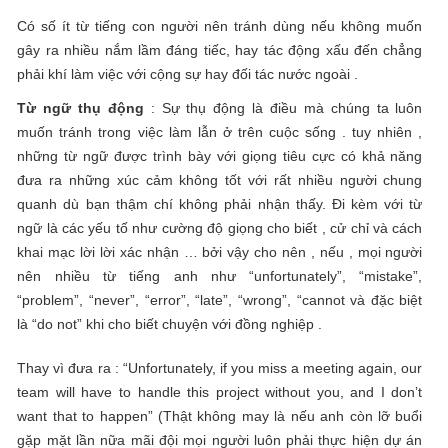
Có số ít từ tiếng con người nên tránh dùng nếu không muốn
gây ra nhiều nắm lầm đáng tiếc, hay tác động xấu đến chẳng
phải khí làm việc với cộng sự hay đối tác nước ngoài .
Từ ngữ thụ động
: Sự thụ động là điều mà chúng ta luôn
muốn tránh trong việc làm lẫn ở trên cuộc sống . tuy nhiên ,
những từ ngữ được trình bày với giọng tiêu cực có khả năng
đưa ra những xúc cảm không tốt với rất nhiều người chung
quanh dù bạn thậm chí không phải nhận thấy. Đi kèm với từ
ngữ là các yếu tố như cường độ giọng cho biết , cử chỉ và cách
khai mạc lời lời xác nhận … bởi vậy cho nên , nếu , mọi người
nên nhiều từ tiếng anh như “unfortunately”, “mistake”,
“problem”, “never”, “error”, “late”, “wrong”, “cannot và đặc biệt
là “do not” khi cho biết chuyện với đồng nghiệp .
Thay vì đưa ra : “Unfortunately, if you miss a meeting again, our
team will have to handle this project without you, and I don’t
want that to happen” (Thật không may là nếu anh còn lỡ buổi
gặp mặt lần nữa mãi đội mọi người luôn phải thực hiện dự án