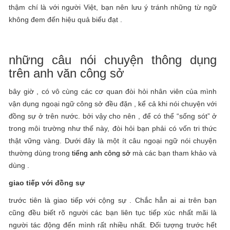
thậm chí là với người Việt, bạn nên lưu ý tránh những từ ngữ
không đem đến hiệu quả biểu đạt .
những câu nói chuyện thông dụng
trên anh văn công sở
bây giờ , có vô cùng các cơ quan đòi hỏi nhân viên của mình
vận dụng ngoại ngữ công sở đều đặn , kể cả khi nói chuyện với
đồng sự ở trên nước. bởi vậy cho nên , để có thể “sống sót” ở
trong môi trường như thế này, đòi hỏi bạn phải có vốn tri thức
thật vững vàng. Dưới đây là một ít câu ngoại ngữ nói chuyện
thường dùng trong
tiếng anh công sở
mà các bạn tham khảo và
dùng .
giao tiếp với đồng sự
trước tiên là giao tiếp với cộng sự . Chắc hẳn ai ai trên bạn
cũng đều biết rõ người các bạn liên tục tiếp xúc nhất mãi là
người tác động đến mình rất nhiều nhất. Đối tượng trước hết