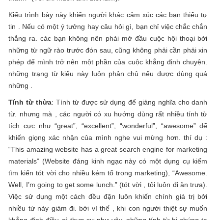
Kiểu trình bày này khiến người khác cảm xúc các bạn thiếu tự
tin . Nếu có một ý tưởng hay câu hỏi gì, bạn chỉ việc chắc chắn
thẳng ra. các bạn không nên phải mở đầu cuộc hội thoại bởi
những từ ngữ rào trước đón sau, cũng không phải cần phải xin
phép để mình trở nên một phần của cuộc khẳng định chuyện.
những trạng từ kiểu này luôn phản chủ nếu được dùng quá
những .
Tính từ thừa
: Tính từ được sử dụng để giảng nghĩa cho danh
từ. nhưng mà , các người có xu hướng dùng rất nhiều tính từ
tích cực như “great”, “excellent”, “wonderful”, “awesome” để
khiến giọng xác nhận của mình nghe vui mừng hơn. thí dụ :
“This amazing website has a great search engine for marketing
materials” (Website đáng kinh ngạc này có một dụng cụ kiếm
tìm kiến tót vời cho nhiều kém tố trong marketing), “Awesome.
Well, I’m going to get some lunch.” (tót vời , tôi luôn đi ăn trưa).
Việc sử dụng một cách đều đặn luôn khiến chính giá trị bởi
nhiều từ này giảm đi. bởi vì thế , khi con người thiệt sự muốn