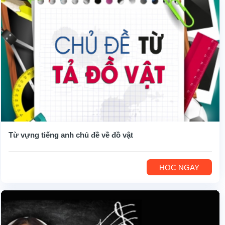
Từ vựng tiếng anh chủ đề về đồ vật
HỌC NGAY