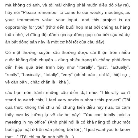
mà không có anh, và tôi mãi chẳng phải muốn điều đó xảy ra),
hãy nói “Please remember to come to our weekly meetings, as
your teammates value your input, and this project is an
opportunity for you” (Nhớ đến buổi họp mặt bởi chúng ta hàng
tuần nhé, vì đồng đội đánh giá sự đóng góp của bởi cậu và dự
án bất động sản này là một cơ hội tốt của cậu đấy).
Có một thường xuyên xấu thường được cải thiện trên nhiều
cuộc khẳng định chuyện – dùng nhiều trạng từ chẳng phải đem
đến hiệu quả trên trình bày như “literally”, “just”, “actually”,
“really”, “basically”, “totally”, “very” (chính xác , chỉ là, thiệt sự ,
về căn bản , chắc chắn là , khá ).
các bạn nên tránh những câu diễn đạt như: “I literally can’t
stand to watch this, I feel very anxious about this project” (Tôi
quả thực không thể chịu nổi chứng kiến điều này nữa, tôi cảm
thấy cực kỳ lưỡng lự về dự án này”, “You can totally hold a
meeting in my office” (Anh phải nói là có khả năng tổ chức một
buổi gặp mặt ở trên văn phòng bởi tôi ), “I just want you to know
that…” (Tôi chỉ muốn anh biết là…).