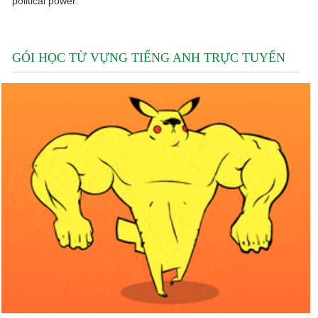
political power.
GÓI HỌC TỪ VỰNG TIẾNG ANH TRỰC TUYẾN