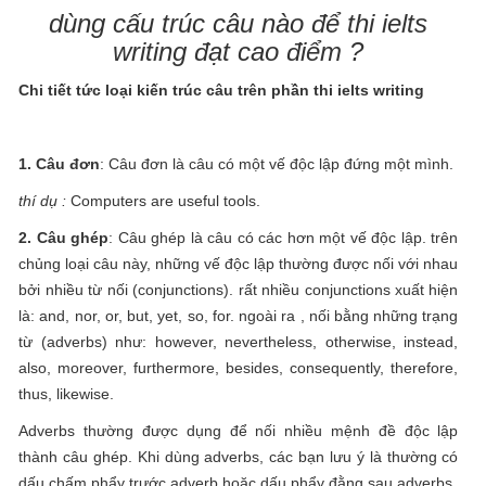
dùng cấu trúc câu nào để thi ielts
writing đạt cao điểm ?
Chi tiết tức loại kiến trúc câu trên phần thi ielts writing
1. Câu đơn
: Câu đơn là câu có một vế độc lập đứng một mình.
thí dụ :
Computers are useful tools.
2. Câu ghép
: Câu ghép là câu có các hơn một vế độc lập. trên
chủng loại câu này, những vế độc lập thường được nối với nhau
bởi nhiều từ nối (conjunctions). rất nhiều conjunctions xuất hiện
là: and, nor, or, but, yet, so, for. ngoài ra , nối bằng những trạng
từ (adverbs) như: however, nevertheless, otherwise, instead,
also, moreover, furthermore, besides, consequently, therefore,
thus, likewise.
Adverbs thường được dụng để nối nhiều mệnh đề độc lập
thành câu ghép. Khi dùng adverbs, các bạn lưu ý là thường có
dấu chấm phẩy trước adverb hoặc dấu phẩy đằng sau adverbs.