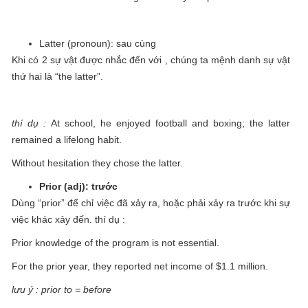
Latter (pronoun): sau cùng
Khi có 2 sự vật được nhắc đến với , chúng ta mệnh danh sự vật
thứ hai là “the latter”.
thí dụ :
At school, he enjoyed football and boxing; the latter
remained a lifelong habit.
Without hesitation they chose the latter.
Prior (adj): trước
Dùng “prior” để chỉ việc đã xảy ra, hoặc phải xảy ra trước khi sự
việc khác xảy đến. thí dụ :
Prior knowledge of the program is not essential.
For the prior year, they reported net income of $1.1 million.
lưu ý : prior to = before