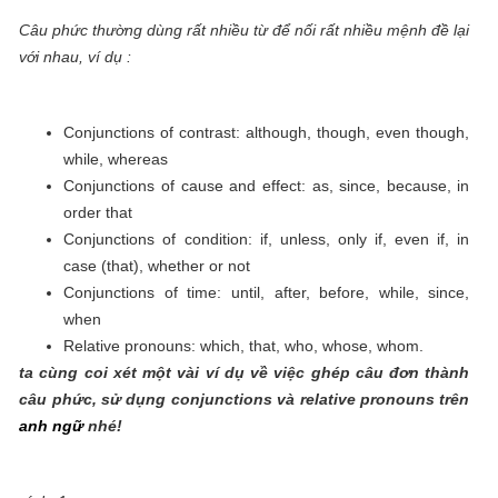
Câu phức thường dùng rất nhiều từ để nối rất nhiều mệnh đề lại
với nhau, ví dụ :
Conjunctions of contrast: although, though, even though,
while, whereas
Conjunctions of cause and effect: as, since, because, in
order that
Conjunctions of condition: if, unless, only if, even if, in
case (that), whether or not
Conjunctions of time: until, after, before, while, since,
when
Relative pronouns: which, that, who, whose, whom.
ta cùng coi xét một vài ví dụ về việc ghép câu đơn thành
câu phức, sử dụng conjunctions và relative pronouns trên
anh ngữ
nhé!