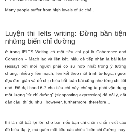
Many people suffer from high levels of ức chế .
Luyện thi Ielts writing: Đừng bần tiện
những biển chỉ đường
ở trong IELTS Writing có một tiêu chí gọi là Coherence and
Cohesion – Mạch lạc và liên kết. hiểu dễ tiếp nhận là bài luận
(essay) bởi mọi người phải có sự hợp nhất trong ý tưởng
chung, nhiều ý liền mạch, liên kết theo một trình tự logic, người
đọc đơn giản và dễ chịu hiểu bắt toàn bài cũng như từng chi tiết
nhỏ. Để đạt band 6-7 cho tiêu chí này, chúng ta phải vận dụng
một lượng “từ chỉ đường” (signposting expression) để nối ý, dắt
dẫn câu, thí dụ như : however, furthermore, therefore…
thì là một bất lợi lớn cho bạn nếu bạn chỉ chăm chắm viết câu
để biểu đạt ý, mà quên mất tiêu các chiếc “biển chỉ đường” này.