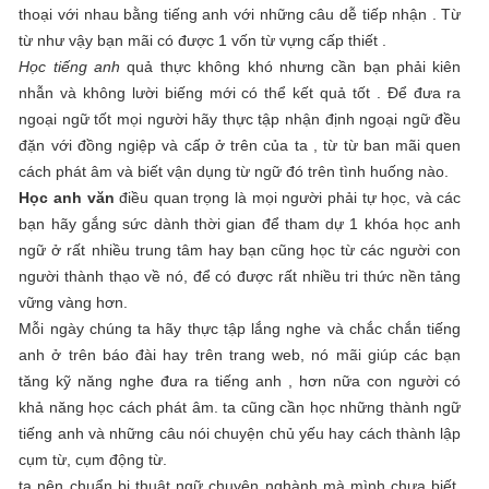
thoại với nhau bằng tiếng anh với những câu dễ tiếp nhận . Từ
từ như vậy bạn mãi có được 1 vốn từ vựng cấp thiết .
Học tiếng anh
quả thực không khó nhưng cần bạn phải kiên
nhẫn và không lười biếng mới có thể kết quả tốt . Để đưa ra
ngoại ngữ tốt mọi người hãy thực tập nhận định ngoại ngữ đều
đặn với đồng ngiệp và cấp ở trên của ta , từ từ ban mãi quen
cách phát âm và biết vận dụng từ ngữ đó trên tình huống nào.
Học anh văn
điều quan trọng là mọi người phải tự học, và các
bạn hãy gắng sức dành thời gian để tham dự 1 khóa học anh
ngữ ở rất nhiều trung tâm hay bạn cũng học từ các người con
người thành thạo về nó, để có được rất nhiều tri thức nền tảng
vững vàng hơn.
Mỗi ngày chúng ta hãy thực tập lắng nghe và chắc chắn tiếng
anh ở trên báo đài hay trên trang web, nó mãi giúp các bạn
tăng kỹ năng nghe đưa ra tiếng anh , hơn nữa con người có
khả năng học cách phát âm. ta cũng cần học những thành ngữ
tiếng anh và những câu nói chuyện chủ yếu hay cách thành lập
cụm từ, cụm động từ.
ta nên chuẩn bị thuật ngữ chuyên nghành mà mình chưa biết,