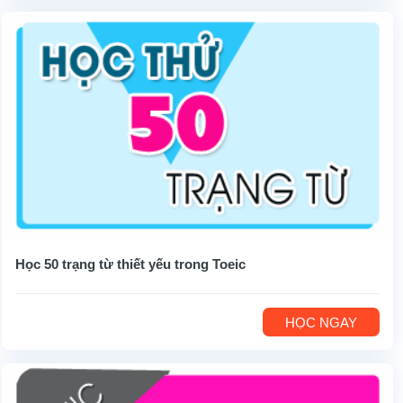
Học 50 trạng từ thiết yếu trong Toeic
HỌC NGAY