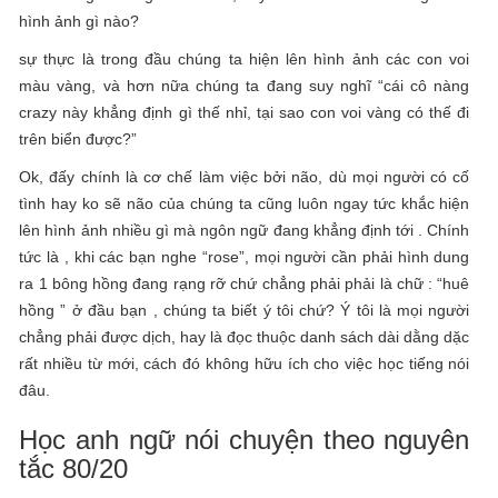
hình ảnh gì nào?
sự thực là trong đầu chúng ta hiện lên hình ảnh các con voi
màu vàng, và hơn nữa chúng ta đang suy nghĩ “cái cô nàng
crazy này khẳng định gì thế nhỉ, tại sao con voi vàng có thế đi
trên biển được?”
Ok, đấy chính là cơ chế làm việc bởi não, dù mọi người có cố
tình hay ko sẽ não của chúng ta cũng luôn ngay tức khắc hiện
lên hình ảnh nhiều gì mà ngôn ngữ đang khẳng định tới . Chính
tức là , khi các bạn nghe “rose”, mọi người cần phải hình dung
ra 1 bông hồng đang rạng rỡ chứ chẳng phải phải là chữ : “huê
hồng ” ở đầu bạn , chúng ta biết ý tôi chứ? Ý tôi là mọi người
chẳng phải được dịch, hay là đọc thuộc danh sách dài dằng dặc
rất nhiều từ mới, cách đó không hữu ích cho việc học tiếng nói
đâu.
Học anh ngữ nói chuyện theo nguyên
tắc 80/20