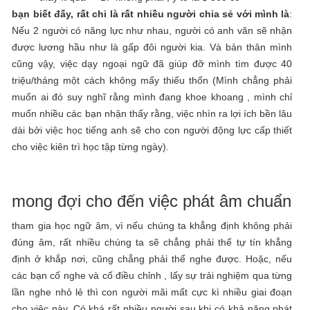
bạn biết đấy, rất chi là rất nhiều người chia sẻ với mình là
:
Nếu 2 người có năng lực như nhau, người có anh văn sẽ nhận
được lương hầu như là gấp đôi người kia. Và bản thân mình
cũng vậy, việc dạy ngoại ngữ đã giúp đỡ mình tìm được 40
triệu/tháng một cách không mấy thiếu thốn (Mình chẳng phải
muốn ai đó suy nghĩ rằng mình đang khoe khoang , mình chỉ
muốn nhiều các bạn nhận thấy rằng, việc nhìn ra lợi ích bền lâu
dài bởi việc học tiếng anh sẽ cho con người động lực cấp thiết
cho việc kiên trì học tập từng ngày).
mong đợi cho đến việc phát âm chuẩn
tham gia học ngữ âm, vì nếu chúng ta khẳng định không phải
đúng âm, rất nhiều chúng ta sẽ chẳng phải thể tự tín khẳng
định ở khắp nơi, cũng chẳng phải thể nghe được. Hoặc, nếu
các bạn cố nghe và cố điều chỉnh , lấy sự trải nghiệm qua từng
lần nghe nhỏ lẻ thì con người mãi mất cực kì nhiều giai đoạn
cho việc này. Có khá rất nhiều người sau khi có khả năng phát