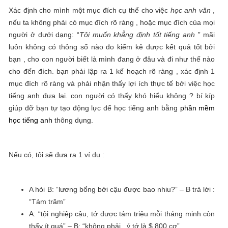
Xác định cho mình một mục đích cụ thể cho việc
học anh văn
,
nếu ta không phải có mục đích rõ ràng , hoặc mục đích của mọi
người ở dưới dạng: “
Tôi muốn khẳng định tốt tiếng anh
” mãi
luôn không có thông số nào đo kiểm kê được kết quả tốt bởi
bạn , cho con người biết là mình đang ở đâu và đi như thế nào
cho đến đích. bạn phải lập ra 1 kế hoạch rõ ràng , xác định 1
mục đích rõ ràng và phải nhận thấy lợi ích thực tế bởi việc học
tiếng anh đưa lại. con người có thấy khó hiểu không ? bí kíp
giúp đỡ bạn tự tạo động lực để học tiếng anh bằng
phần mềm
học tiếng anh
thông dụng.
Nếu có, tôi sẽ đưa ra 1 ví dụ :
A hỏi B: “lương bổng bởi cậu được bao nhiu?” – B trả lời :
“Tám trăm”
A: “tội nghiệp cậu, tớ được tám triệu mỗi tháng minh còn
thấy ít quá” – B: “không phải , ý tớ là $ 800 cơ”