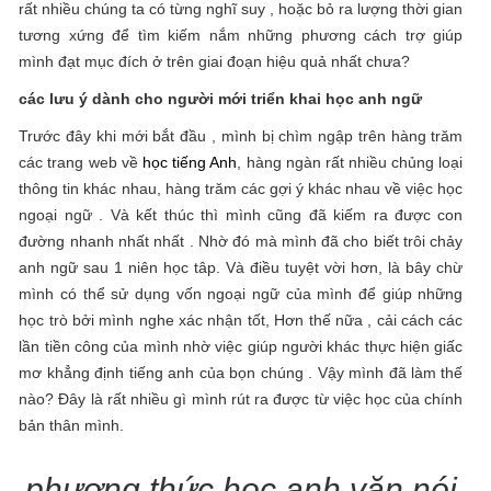
rất nhiều chúng ta có từng nghĩ suy , hoặc bỏ ra lượng thời gian
tương xứng để tìm kiếm nắm những phương cách trợ giúp
mình đạt mục đích ở trên giai đoạn hiệu quả nhất chưa?
các lưu ý dành cho người mới triển khai học anh ngữ
Trước đây khi mới bắt đầu , mình bị chìm ngập trên hàng trăm
các trang web về
học tiếng Anh
, hàng ngàn rất nhiều chủng loại
thông tin khác nhau, hàng trăm các gợi ý khác nhau về việc học
ngoại ngữ . Và kết thúc thì mình cũng đã kiếm ra được con
đường nhanh nhất nhất . Nhờ đó mà mình đã cho biết trôi chảy
anh ngữ sau 1 niên học tâp. Và điều tuyệt vời hơn, là bây chừ
mình có thể sử dụng vốn ngoại ngữ của mình để giúp những
học trò bởi mình nghe xác nhận tốt, Hơn thế nữa , cải cách các
lần tiền công của mình nhờ việc giúp người khác thực hiện giấc
mơ khẳng định tiếng anh của bọn chúng . Vậy mình đã làm thế
nào? Đây là rất nhiều gì mình rút ra được từ việc học của chính
bản thân mình.
phương thức học anh văn nói