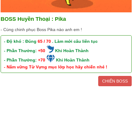
BOSS Huyền Thoại : Pika
- Cùng chinh phục Boss Pika nào anh em !
- Độ khó : Đúng
65 / 70
. Làm mới câu liên tục
- Phần Thưởng:
+50
Khi Hoàn Thành
- Phần Thưởng:
+70
Khi Hoàn Thành
- Nắm vững Từ Vựng mục lớp học hãy chiến nhé !
CHIẾN BOSS