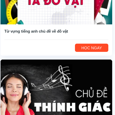
Từ vựng tiếng anh chủ đề về đồ vật
HỌC NGAY