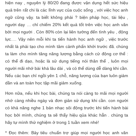
hiện nay , nguyên lý 80/20 đang được vận dụng hết sức hiệu
quả trên rất chi là các lĩnh vực của cuộc sống , với việc học anh
ngữ cũng vậy. ta biết không phải ? biện pháp học, tài liệu ,
người dạy … chỉ chiếm 20% kết quả tốt trên việc học anh văn
bởi mọi người . Còn 80% còn lại liên tưởng đến tình yêu , động
lực…. Vậy nên mỗi khi ta tiến hành học anh ngữ , việc trước
nhất là phải tạo cho mình tâm cảnh phấn khởi trước đã. chúng
ta làm cho mình tăng năng lượng bằng cách cử động cơ thể :
có thể đi dạo, hoặc là sử dụng tiếng nói thân thể , luôn mọi
người mãi nhớ bài khá lâu dài , và có thể dùng dễ dàng khi cần.
Nếu các bạn chỉ ngồi yên 1 chỗ, năng lượng của bạn luôn giảm
dần và an toàn học tập mãi giảm xuống.
Hơn nữa, nếu khi học bài, chúng ta nói càng to mãi mọi người
nhớ càng nhiều ngày và đơn giản sử dụng khi cần. con người
có khả năng nghe 1 bản nhạc sôi động trước khi tiến hành bài
học bởi mình, chúng ta sẽ thấy hiệu qủa khác hẳn . chúng ta
hãy tự mình thử nghiệm ở trong 1 tuần xem nhé!
* Đọc thêm: Bảy tiêu chuẩn trợ giúp mọi người học anh văn