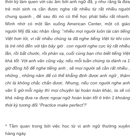
thời kỳ làm quen với các âm bởi anh ngữ đã, y như rằng là đứa
trẻ mới sinh ra cần được nghe rất nhiều từ rất nhiều người
chung quanh , để sau đó nó có thể học phát biểu rất nhanh.
Mình nhớ có một lần xuống American Center, một cô giáo
người Mỹ đã xác nhận rằng: “
nhiều mọi người luôn tài cán tiếng
Việt hơn tôi, vì rất nhiều chúng ta đã nghe tiếng Việt từ khi còn
là trẻ nhỏ đến với tận bây giờ . con người nghe cực kỳ rất nhiều
lần, rồi bắt chước, rồi phản xạ, cuối cùng bạn cho biết tiếng Việt
khá tốt. Với anh văn cũng vậy, nếu mỗi tuần chúng ta dành ra 1
giờ đồng hồ để nghe tiếng anh , sẽ mọi người sẽ cần rất nhiều ,
những , những năm để có thể khẳng định được anh ngữ , thậm
chí là không chắc chắn đươc. Nhưng, nếu con người nghe anh
văn 5 giờ mỗi ngày thì mọi chuyện lại hoàn toàn khác, ta sẽ có
khả năng đưa ra được ngoại ngữ hoàn toàn tốt ở trên 1 khoảng
thời kỳ tương đối “Practice make perfect”!
“
* Tầm quan trọng bởi việc học từ vị anh ngữ thường xuyên
hàng ngày