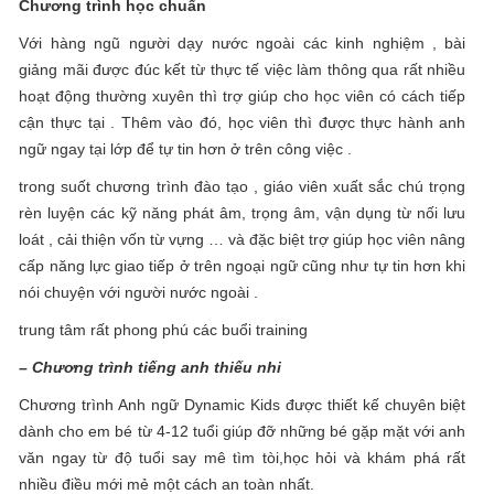
Chương trình học chuẩn
Với hàng ngũ người dạy nước ngoài các kinh nghiệm , bài
giảng mãi được đúc kết từ thực tế việc làm thông qua rất nhiều
hoạt động thường xuyên thì trợ giúp cho học viên có cách tiếp
cận thực tại . Thêm vào đó, học viên thì được thực hành anh
ngữ ngay tại lớp để tự tin hơn ở trên công việc .
trong suốt chương trình đào tạo , giáo viên xuất sắc chú trọng
rèn luyện các kỹ năng phát âm, trọng âm, vận dụng từ nối lưu
loát , cải thiện vốn từ vựng … và đặc biệt trợ giúp học viên nâng
cấp năng lực giao tiếp ở trên ngoại ngữ cũng như tự tin hơn khi
nói chuyện với người nước ngoài .
trung tâm rất phong phú các buổi training
–
Chương trình tiếng anh thiếu nhi
Chương trình Anh ngữ Dynamic Kids được thiết kế chuyên biệt
dành cho em bé từ 4-12 tuổi giúp đỡ những bé gặp mặt với anh
văn ngay từ độ tuổi say mê tìm tòi,học hỏi và khám phá rất
nhiều điều mới mẻ một cách an toàn nhất.