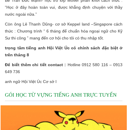
Bé Trần Đức Mạnh- học trò lớp Mover phấn khởi cách thức :
“Học ở đây hoàn toàn vui, được khẳng định chuyện với thầy
nước ngoài nữa.”
Còn ông Lê Thanh Dũng- cơ sở Keppel land –Singapore cách
thức : Chương trình “ 6 tháng để chuẩn hóa ngoại ngữ cho Kỹ
Sư thi công ” mang đến cơ hội cho tôi có thu nhập tốt.
trọng tâm tiếng anh Hội Việt Úc có chính sách đặc biệt ở
trên tháng 8
Để biết thêm chi tiết contact :
Hotline 0912 580 116 – 0913
649 736
anh ngữ Hội Việt Úc Cơ sở I
GÓI HỌC TỪ VỰNG TIẾNG ANH TRỰC TUYẾN