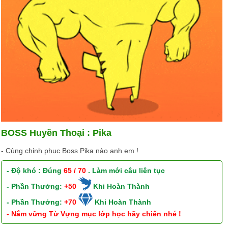
BOSS Huyền Thoại : Pika
- Cùng chinh phục Boss Pika nào anh em !
- Độ khó : Đúng
65 / 70
. Làm mới câu liên tục
- Phần Thưởng:
+50
Khi Hoàn Thành
- Phần Thưởng:
+70
Khi Hoàn Thành
- Nắm vững Từ Vựng mục lớp học hãy chiến nhé !