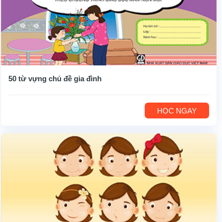
50 từ vựng chủ đề gia đình
HỌC NGAY