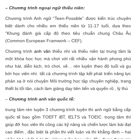
–
Chương trình ngoại ngữ thiếu niên:
Chương trình Anh ngữ “Teen-Possible” được kiến trúc chuyên
biệt dành cho nhiều em thiếu niên từ 11-17 tuổi, dựa theo
“Khung đánh giá cấp độ theo tiêu chuẩn chung Châu Âu
(Common European Framwork – CEF).
Chương trình
anh văn
thiếu nhi và thiếu niên tại trung tâm là
một khóa học học mà chơi với rất nhiều vận hành phong phú
như hát, diễn kịch, trò chơi, vẽ… rèn luyện theo độ tuổi và gu
bởi học viên nhí. tất cả chương trình tập kết phát triển năng lực
phản xạ ở nói chuyện Môi trường học tập chuyên nghiệp, trang
thiết bị tối tân, cách làm giảng dạy tiên tiến và quyến rũ , lý thú
–
Chương trình anh văn quốc tế:
trung tâm rèn luyện 3 chương trình luyện thi anh ngữ bằng cấp
quốc tế bao gồm TOEFT iBT, IELTS và TOEIC. trọng tâm thì
giúp đỡ học viên thi công các kỹ năng và chiến lược làm bài đạt
cao điểm , đặc biệt là phần thi viết luận và thi khẳng định – hai