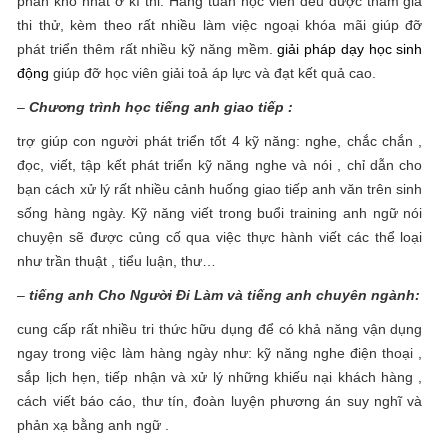
phần khó nhất ở kì thi. Hàng tuần học viên đều được tham gia
thi thử, kèm theo rất nhiều làm việc ngoại khóa mãi giúp đỡ
phát triển thêm rất nhiều kỹ năng mềm.
giải pháp dạy học sinh
động
giúp đỡ học viên giải toả áp lực và đạt kết quả cao.
–
Chương trình học tiếng anh giao tiếp :
trợ giúp con người phát triển tốt 4 kỹ năng: nghe, chắc chắn ,
đọc, viết, tập kết phát triển kỹ năng nghe và nói , chỉ dẫn cho
bạn cách xử lý rất nhiều cảnh huống giao tiếp anh văn trên sinh
sống hàng ngày. Kỹ năng viết trong buổi training anh ngữ nói
chuyện sẽ được củng cố qua việc thực hành viết các thể loại
như trần thuật , tiểu luận, thư…
–
tiếng anh Cho Người Đi Làm và tiếng anh chuyên ngành:
cung cấp rất nhiều tri thức hữu dụng để có khả năng vận dụng
ngay trong việc làm hàng ngày như: kỹ năng nghe điện thoại ,
sắp lịch hẹn, tiếp nhận và xử lý những khiếu nại khách hàng ,
cách viết báo cáo, thư tín, đoàn luyện phương án suy nghĩ và
phản xạ bằng anh ngữ .