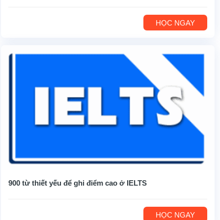
HỌC NGAY
900 từ thiết yếu để ghi điểm cao ở IELTS
HỌC NGAY