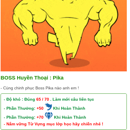
BOSS Huyền Thoại : Pika
- Cùng chinh phục Boss Pika nào anh em !
- Độ khó : Đúng
65 / 70
. Làm mới câu liên tục
- Phần Thưởng:
+50
Khi Hoàn Thành
- Phần Thưởng:
+70
Khi Hoàn Thành
- Nắm vững Từ Vựng mục lớp học hãy chiến nhé !