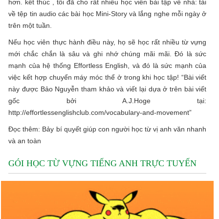
hơn. kết thúc , tôi đã cho rất nhiều học viên bài tập về nhà: tải
về tệp tin audio các bài học Mini-Story và lắng nghe mỗi ngày ở
trên một tuần.
Nếu học viên thực hành điều này, họ sẽ học rất nhiều từ vựng
mới chắc chắn là sâu và ghi nhớ chúng mãi mãi. Đó là sức
mạnh của hệ thống Effortless English, và đó là sức mạnh của
việc kết hợp chuyển máy móc thể ở trong khi học tập! “Bài viết
này được Bảo Nguyễn tham khảo và viết lại dựa ở trên bài viết
gốc bởi A.J.Hoge tại:
http://effortlessenglishclub.com/vocabulary-and-movement”
Đọc thêm: Bảy bí quyết giúp con người học từ vị anh văn nhanh
và an toàn
GÓI HỌC TỪ VỰNG TIẾNG ANH TRỰC TUYẾN