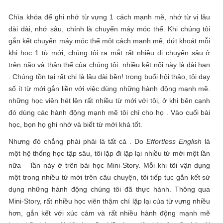
Chìa khóa để ghi nhớ từ vựng 1 cách mạnh mẽ, nhớ từ vị lâu
dài dài, nhớ sâu, chính là chuyển máy móc thể. Khi chúng tôi
gắn kết chuyển máy móc thể một cách mạnh mẽ, dứt khoát mỗi
khi học 1 từ mới, chúng tôi ra mắt rất nhiều di chuyển sâu ở
trên não và thân thể của chúng tôi. nhiều kết nối này là dài hạn
. Chúng tồn tại rất chi là lâu dài bền! trong buổi hội thảo, tôi dạy
số ít từ mới gắn liền với việc dùng những hành động mạnh mẽ.
những học viên hét lên rất nhiều từ mới với tôi, ở khi bên cạnh
đó dùng các hành động mạnh mẽ tôi chỉ cho họ . Vào cuối bài
học, bọn họ ghi nhớ và biết từ mới khá tốt.
Nhưng đó chẳng phải phải là tất cả . Do
Effortless English
là
một hệ thống học tập sâu, tôi lặp đi lặp lại nhiều từ mới một lần
nữa – lần này ở trên bài học Mini-Story. Mỗi khi tôi vận dụng
một trong nhiều từ mới trên câu chuyện, tôi tiếp tục gắn kết sử
dụng những hành động chúng tôi đã thực hành. Thông qua
Mini-Story, rất nhiều học viên thậm chí lặp lại của từ vựng nhiều
hơn, gắn kết với xúc cảm và rất nhiều hành động mạnh mẽ