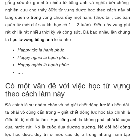
gắng sức để ghi nhớ nhiều từ tiếng anh và nghĩa bởi chúng.
nghiên cứu cho thấy 80% từ vựng được học theo cách này bị
lãng quên ở trong vòng chưa đầy một năm. (thực tại , các bạn
quên từ mới chỉ sau khi học có 1 – 2 tuần). Điều này vung phí
rất chi là rất nhiều thời kỳ và công sức. Đã bao nhiêu lần chúng
ta
học từ vựng tiếng anh
kiểu như:
Happy tức là hạnh phúc
Happy nghĩa là hạnh phúc
Happy nghĩa là hạnh phúc
….
Có một vấn đề với việc học từ vựng
theo cách làm này
Đó chính là sự nhàm chán và nó giết chết động lực lâu bền dài.
ta phải vô cùng cẩn trọng – giết chết động lực học tập chính là
điều tồi tệ nhất ta làm. Học
tiếng anh
là không phải phải là cuộc
đua nước rút. Nó là cuộc đua đường trường. Nó đòi hỏi động
lực học được duy trì ở mức cao độ ở trong những năm tập