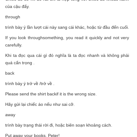
của cậu đấy.
through
trình bày ý lần lượt cái này sang cái khác, hoặc từ đầu đến cuối.
If you look throughsomething, you read it quickly and not very
carefully.
Khi ta đọc qua cái gì đó nghĩa là ta đọc nhanh và không phải
quá cẩn trọng .
back
trình bày ý trở về /trở về .
Please send the shirt backif it is the wrong size.
Hãy gửi lại chiếc áo nếu như sai cỡ.
away
trình bày trạng thái rời đi, hoặc biên soạn khoảng cách.
Put away your books, Peter!