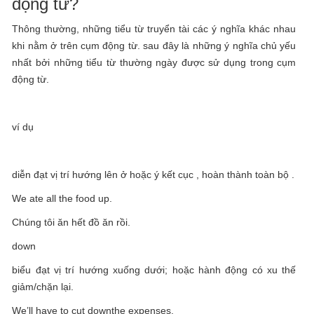
động từ?
Thông thường, những tiểu từ truyển tài các ý nghĩa khác nhau
khi nằm ở trên cụm động từ. sau đây là những ý nghĩa chủ yếu
nhất bởi những tiểu từ thường ngày được sử dụng trong cụm
động từ.
ví dụ
diễn đạt vị trí hướng lên ở hoặc ý kết cục , hoàn thành toàn bộ .
We ate all the food up.
Chúng tôi ăn hết đồ ăn rồi.
down
biểu đạt vị trí hướng xuống dưới; hoặc hành động có xu thế
giảm/chặn lại.
We’ll have to cut downthe expenses.