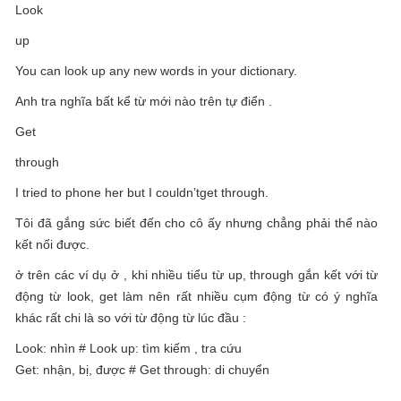
Look
up
You can look up any new words in your dictionary.
Anh tra nghĩa bất kể từ mới nào trên tự điển .
Get
through
I tried to phone her but I couldn’tget through.
Tôi đã gắng sức biết đến cho cô ấy nhưng chẳng phải thể nào
kết nối được.
ở trên các ví dụ ở , khi nhiều tiểu từ up, through gắn kết với từ
động từ look, get làm nên rất nhiều cụm động từ có ý nghĩa
khác rất chi là so với từ động từ lúc đầu :
Look: nhìn # Look up: tìm kiếm , tra cứu
Get: nhận, bị, được # Get through: di chuyển