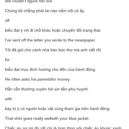
We couldn’t figure her out.
Chúng tôi chẳng phải tài nào nắm nổi cô ấy.
off
biểu đạt ý rời đi chỗ khác hoặc chuyển đổi trạng thái.
I’ve sent off the letter you wrote to the newspaper.
Tôi đã gửi cho cánh nhà báo bức thư mà anh viết rồi.
for
biểu đạt mục đích hướng cho đến của hành động.
He often asks his parentsfor money.
Hắn vẫn thường xuyên hỏi xin tiền phụ huynh .
with
bày tỏ ý có người hoặc vật cùng tham gia trên hành động.
That shirt goes really wellwith your blue jacket.
Chiếc áo sơ mi đó rất chi là hợp tông với chiếc áo khoác xanh