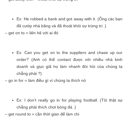
Ex: He robbed a bank and got away with it. (Ông các bạn
đã cướp nhà băng và đã thoát khỏi sự trừng trị .)
– get on to = liên hệ với ai đó
Ex: Can you get on to the suppliers and chase up our
order? (Anh có thể contact được với nhiều nhà kinh
doanh và giục giã họ làm nhanh đòi hỏi của chúng ta
chẳng phải ?)
– go in for = làm điều gì vì chúng ta thích nó
Ex: I don’t really go in for playing football. (Tôi thật sự
chẳng phải thích chơi bóng đá .)
– get round to = cần thời gian để làm chi