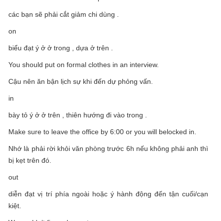
các bạn sẽ phải cắt giảm chi dùng .
on
biểu đạt ý ở ở trong , dựa ở trên .
You should put on formal clothes in an interview.
Cậu nên ăn bận lịch sự khi đến dự phỏng vấn.
in
bày tỏ ý ở ở trên , thiên hướng đi vào trong .
Make sure to leave the office by 6:00 or you will belocked in.
Nhớ là phải rời khỏi văn phòng trước 6h nếu không phải anh thì
bị kẹt trên đó.
out
diễn đạt vị trí phía ngoài hoặc ý hành động đến tận cuối/cạn
kiệt.