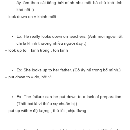
ấy làm theo cái tiếng bởi mình như một bà chủ khó tính
khó nết .)
– look down on = khinh miệt
Ex: He really looks down on teachers. (Anh mọi người rất
chi là khinh thường nhiều người dạy .)
– look up to = kính trọng , tôn kính
Ex: She looks up to her father. (Cô ấy nể trọng bố mình.)
– put down to = do, bởi vì
Ex: The failure can be put down to a lack of preparation.
(Thất bại là vì thiếu sự chuẩn bị.)
– put up with = độ lượng , thứ lỗi , chịu đựng