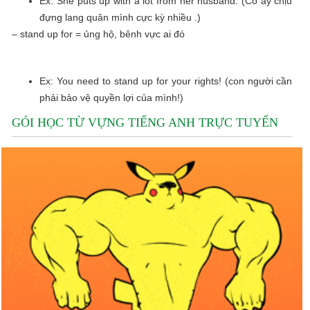
Ex: She puts up with a lot from her husband. (Cô ấy chịu
đựng lang quân mình cực kỳ nhiều .)
– stand up for = ủng hộ, bênh vực ai đó
Ex: You need to stand up for your rights! (con người cần
phải bảo vệ quyền lợi của mình!)
GÓI HỌC TỪ VỰNG TIẾNG ANH TRỰC TUYẾN