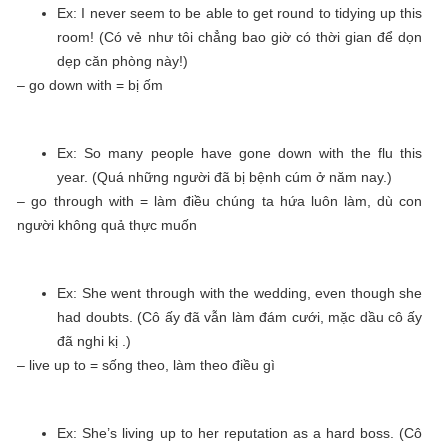
Ex: I never seem to be able to get round to tidying up this
room! (Có vẻ như tôi chẳng bao giờ có thời gian để dọn
dẹp căn phòng này!)
– go down with = bị ốm
Ex: So many people have gone down with the flu this
year. (Quá những người đã bị bệnh cúm ở năm nay.)
– go through with = làm điều chúng ta hứa luôn làm, dù con
người không quả thực muốn
Ex: She went through with the wedding, even though she
had doubts. (Cô ấy đã vẫn làm đám cưới, mặc dầu cô ấy
đã nghi kị .)
– live up to = sống theo, làm theo điều gì
Ex: She’s living up to her reputation as a hard boss. (Cô