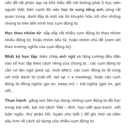
vấn đề rất phức tạp và khó hiểu đối với không phải ít học viên
người Việt, bên cạnh đó việc
học từ vựng tiếng anh
cũng rất
quan trọng. dưới đây là một vài lời khuyên hữu ích cho những
chúng ta trên tiến trình học cụm động từ.
Học theo nhóm từ
: sắp xếp rất nhiều cụm động từ theo nhóm
nhiều động từ, hoặc nhóm tiểu từ, hoặc nhóm chủ đề (xem xét
theo trường nghĩa của cụm động từ).
Nhật ký học tập
: biên chép
anh ngữ
và tăng cường đều đặn
vào sổ học tập theo cách riêng của chúng ta : các cụm động từ
cần có tân ngữ (pick up, look after); các cụm động từ đi cùng
với một danh từ (call off, set up + a meeting); hoặc các cụm
động từ đồng nghĩa (go on, keep on) – trái nghĩa (get on, get
off)…
Thực hành
: gắng sức liên tục dùng những cụm động từ đã học
trong bài viết, bài nói (dịch Việt – Anh, học viết qua tranh, viết
luận ngắn, thư phản hồi, luyện cho biết ) để ghi nhớ và nắm
sâu hơn về cách sử dụng của nhiều cụm động từ.