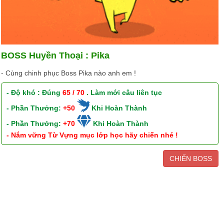
BOSS Huyền Thoại : Pika
- Cùng chinh phục Boss Pika nào anh em !
- Độ khó : Đúng
65 / 70
. Làm mới câu liên tục
- Phần Thưởng:
+50
Khi Hoàn Thành
- Phần Thưởng:
+70
Khi Hoàn Thành
- Nắm vững Từ Vựng mục lớp học hãy chiến nhé !
CHIẾN BOSS