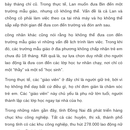
bảy tháng chỉ cũ. Trong thực tế, Lan muốn đưa Bin đến một
trường mẫu giáo, nhưng cô không thể. Vấn đề là cả Lan và
chồng cô phải làm việc theo ca tại nhà máy và họ không thể
sắp xếp thời gian để đưa con đến trường và đón anh sau.
công nhân khác cũng nói rằng họ không thể đưa con đến
trường mẫu giáo vì những vấn đề lịch trình làm việc. Trong khi
đó, các trường mẫu giáo ở địa phương không chấp nhận trẻ em
chưa đủ 18 tháng. Kết quả là, sự lựa chọn duy nhất cho người
lao động là đưa con đến các lớp học tư nhân chạy, nơi chỉ có
một “thầy” và một số “học sinh”.
Trong thực tế, các “giáo viên” ở đây chỉ là người giữ trẻ, bởi vì
họ không thể dạy bất cứ điều gì, họ chỉ đơn giản là chăm sóc
trẻ em. Các “giáo viên” này chủ yếu là phụ nữ lớn tuổi, người
thành lập các lớp học ngay tại nhà của họ.
Trong những năm gần đây, tỉnh Đồng Nai đã phát triển hàng
chục khu công nghiệp. Tất cả các huyện, thị xã, thành phố
trong tỉnh có các khu công nghiệp, thu hút 278.000 lao động nữ