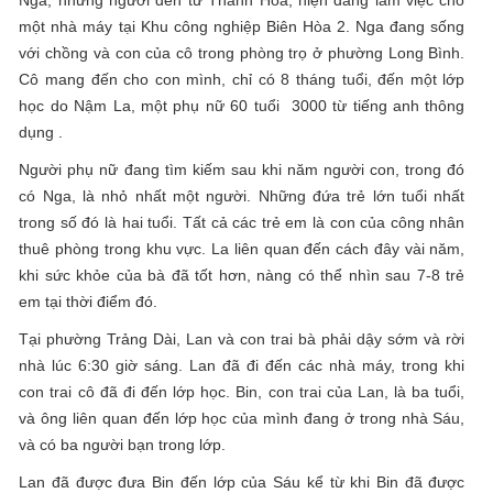
Nga, những người đến từ Thanh Hóa, hiện đang làm việc cho
một nhà máy tại Khu công nghiệp Biên Hòa 2. Nga đang sống
với chồng và con của cô trong phòng trọ ở phường Long Bình.
Cô mang đến cho con mình, chỉ có 8 tháng tuổi, đến một lớp
học do Nậm La, một phụ nữ 60 tuổi 3000 từ tiếng anh thông
dụng .
Người phụ nữ đang tìm kiếm sau khi năm người con, trong đó
có Nga, là nhỏ nhất một người. Những đứa trẻ lớn tuổi nhất
trong số đó là hai tuổi. Tất cả các trẻ em là con của công nhân
thuê phòng trong khu vực. La liên quan đến cách đây vài năm,
khi sức khỏe của bà đã tốt hơn, nàng có thể nhìn sau 7-8 trẻ
em tại thời điểm đó.
Tại phường Trảng Dài, Lan và con trai bà phải dậy sớm và rời
nhà lúc 6:30 giờ sáng. Lan đã đi đến các nhà máy, trong khi
con trai cô đã đi đến lớp học. Bin, con trai của Lan, là ba tuổi,
và ông liên quan đến lớp học của mình đang ở trong nhà Sáu,
và có ba người bạn trong lớp.
Lan đã được đưa Bin đến lớp của Sáu kể từ khi Bin đã được