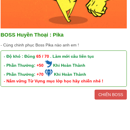
BOSS Huyền Thoại : Pika
- Cùng chinh phục Boss Pika nào anh em !
- Độ khó : Đúng
65 / 70
. Làm mới câu liên tục
- Phần Thưởng:
+50
Khi Hoàn Thành
- Phần Thưởng:
+70
Khi Hoàn Thành
- Nắm vững Từ Vựng mục lớp học hãy chiến nhé !
CHIẾN BOSS