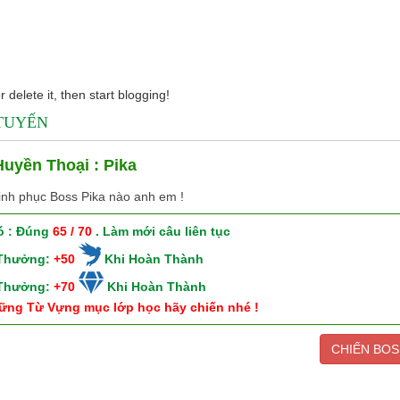
 delete it, then start blogging!
 TUYẾN
uyền Thoại : Pika
inh phục Boss Pika nào anh em !
ó : Đúng
65 / 70
. Làm mới câu liên tục
 Thưởng:
+50
Khi Hoàn Thành
 Thưởng:
+70
Khi Hoàn Thành
ững Từ Vựng mục lớp học hãy chiến nhé !
CHIẾN BOS