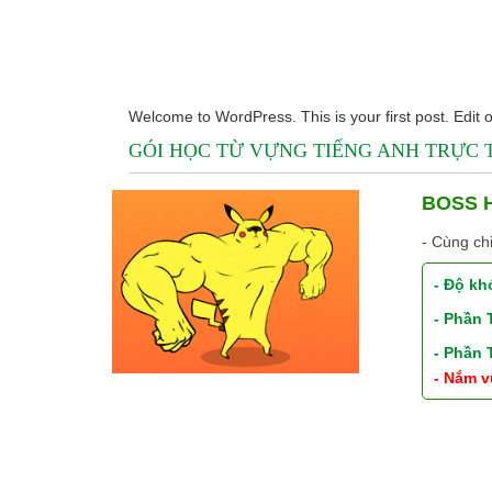
Welcome to WordPress. This is your first post. Edit or
GÓI HỌC TỪ VỰNG TIẾNG ANH TRỰC
BOSS H
- Cùng ch
- Độ kh
- Phần
- Phần
- Nắm v