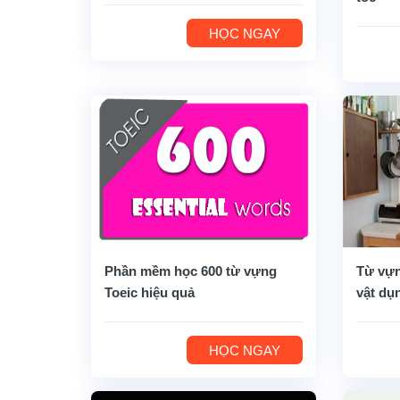
HỌC NGAY
Phần mềm học 600 từ vựng
Từ vựn
Toeic hiệu quả
vật dụ
HỌC NGAY