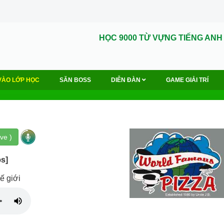
HỌC 9000 TỪ VỰNG TIẾNG ANH
VÀO LỚP HỌC
SĂN BOSS
DIỄN ĐÀN
GAME GIẢI TRÍ
ve )
əs]
ế giới