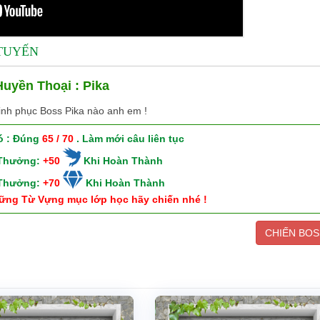
 TUYẾN
uyền Thoại : Pika
inh phục Boss Pika nào anh em !
ó : Đúng
65 / 70
. Làm mới câu liên tục
 Thưởng:
+50
Khi Hoàn Thành
 Thưởng:
+70
Khi Hoàn Thành
ững Từ Vựng mục lớp học hãy chiến nhé !
CHIẾN BOS