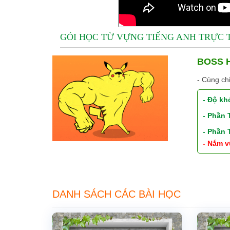
GÓI HỌC TỪ VỰNG TIẾNG ANH TRỰC
BOSS H
- Cùng ch
- Độ kh
- Phần
- Phần
- Nắm v
DANH SÁCH CÁC BÀI HỌC