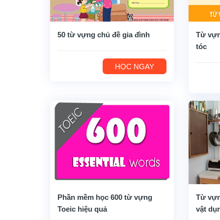
50 từ vựng chủ đề gia đình
Từ vựn
tóc
HỌC NGAY
Phần mềm học 600 từ vựng
Từ vựn
Toeic hiệu quả
vật dụ