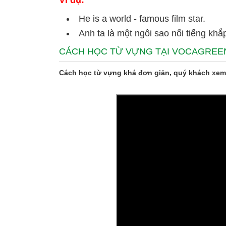
Ví dụ:
He is a world - famous film star.
Anh ta là một ngôi sao nổi tiếng khắp
CÁCH HỌC TỪ VỰNG TẠI VOCAGREE
Cách học từ vựng khá đơn giản, quý khách xem