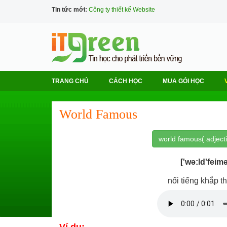
Tin tức mới:
Công ty thiết kế Website
TRANG CHỦ
CÁCH HỌC
MUA GÓI HỌC
World Famous
world famous( adjecti
['wə:ld'feim
nổi tiếng khắp th