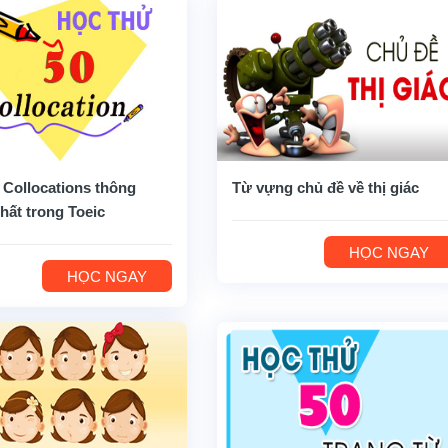
 Collocations thông
Từ vựng chủ đề về thị giác
hất trong Toeic
HỌC NGAY
HỌC NGAY