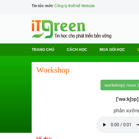
Tin tức mới:
Công ty thiết kế Website
TRANG CHỦ
CÁCH HỌC
MUA GÓI HỌC
Workshop
workshop( noun )
['wə:k∫ɔp]
phân xưởn