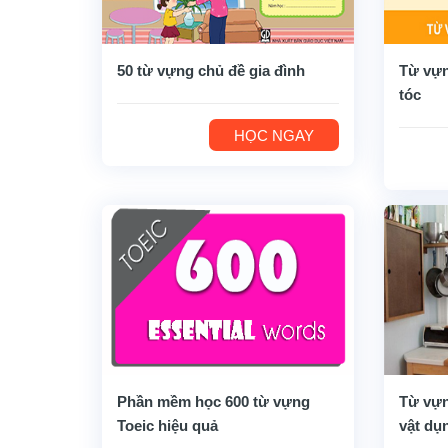
50 từ vựng chủ đề gia đình
Từ vựn
tóc
HỌC NGAY
Phần mềm học 600 từ vựng
Từ vựn
Toeic hiệu quả
vật dụ