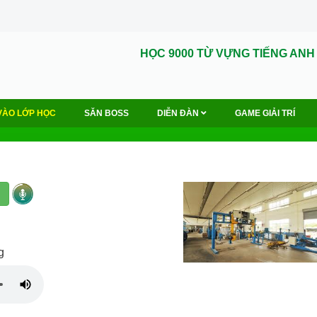
HỌC 9000 TỪ VỰNG TIẾNG ANH
VÀO LỚP HỌC
SĂN BOSS
DIỄN ĐÀN
GAME GIẢI TRÍ
g