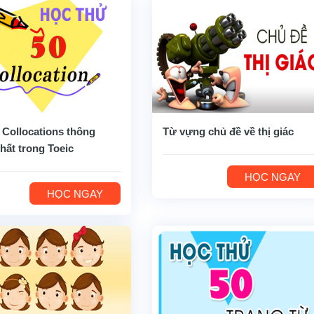
 Collocations thông
Từ vựng chủ đề về thị giác
hất trong Toeic
HỌC NGAY
HỌC NGAY