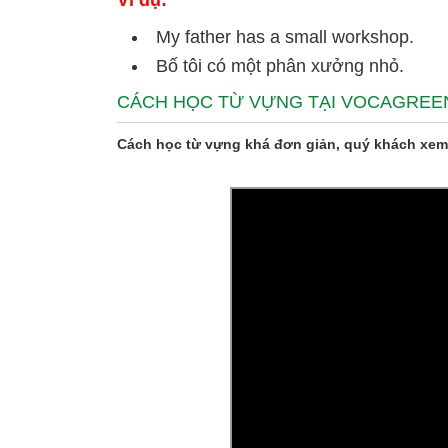
Ví dụ:
My father has a small workshop.
Bố tôi có một phân xưởng nhỏ.
CÁCH HỌC TỪ VỰNG TẠI VOCAGREE
Cách học từ vựng khá đơn giản, quý khách xem