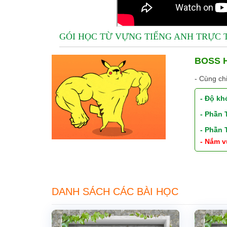
GÓI HỌC TỪ VỰNG TIẾNG ANH TRỰC
BOSS H
- Cùng ch
- Độ kh
- Phần
- Phần
- Nắm v
DANH SÁCH CÁC BÀI HỌC