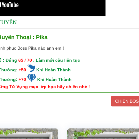
 TUYẾN
uyền Thoại : Pika
inh phục Boss Pika nào anh em !
ó : Đúng
65 / 70
. Làm mới câu liên tục
 Thưởng:
+50
Khi Hoàn Thành
 Thưởng:
+70
Khi Hoàn Thành
ững Từ Vựng mục lớp học hãy chiến nhé !
CHIẾN BOS