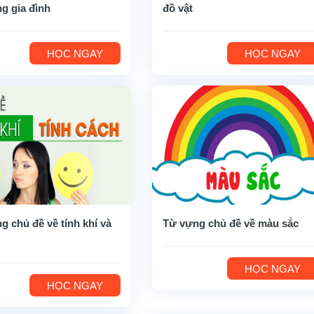
ng gia đình
đồ vật
HỌC NGAY
HỌC NGAY
g chủ đề về tính khí và
Từ vựng chủ đề về màu sắc
HỌC NGAY
HỌC NGAY