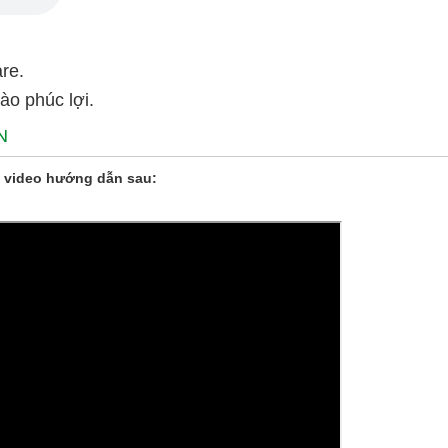
are.
ào phúc lợi.
N
 video hướng dẫn sau: