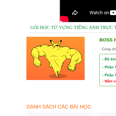
GÓI HỌC TỪ VỰNG TIẾNG ANH TRỰC
BOSS H
- Cùng ch
- Độ kh
- Phần
- Phần
- Nắm v
DANH SÁCH CÁC BÀI HỌC