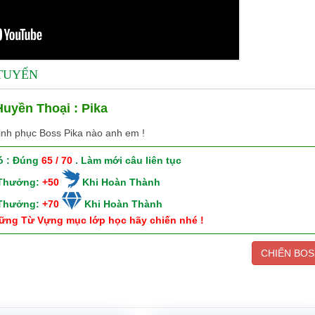
 TUYẾN
uyền Thoại : Pika
inh phục Boss Pika nào anh em !
ó : Đúng
65 / 70
. Làm mới câu liên tục
 Thưởng:
+50
Khi Hoàn Thành
 Thưởng:
+70
Khi Hoàn Thành
ững Từ Vựng mục lớp học hãy chiến nhé !
CHIẾN BOS