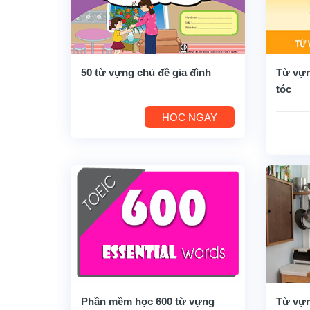
50 từ vựng chủ đề gia đình
Từ vựn
tóc
HỌC NGAY
Phần mềm học 600 từ vựng
Từ vựn