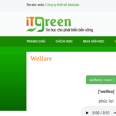
Tin tức mới:
Công ty thiết kế Website
TRANG CHỦ
CÁCH HỌC
MUA GÓI HỌC
Welfare
welfare( noun )
['welfeə]
phúc lợi