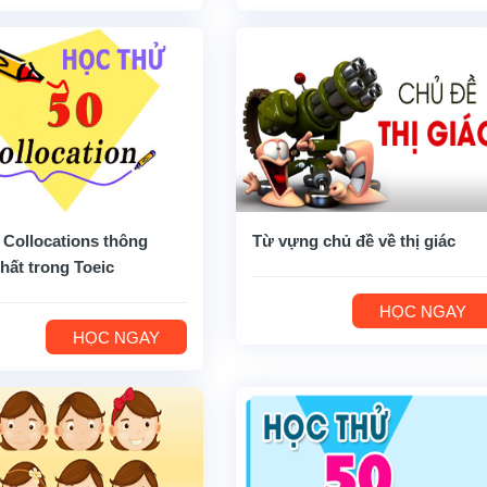
 Collocations thông
Từ vựng chủ đề về thị giác
hất trong Toeic
HỌC NGAY
HỌC NGAY