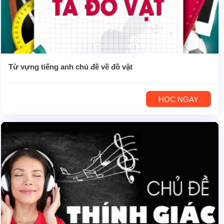
Từ vựng tiếng anh chủ đề về đồ vật
HỌC NGAY