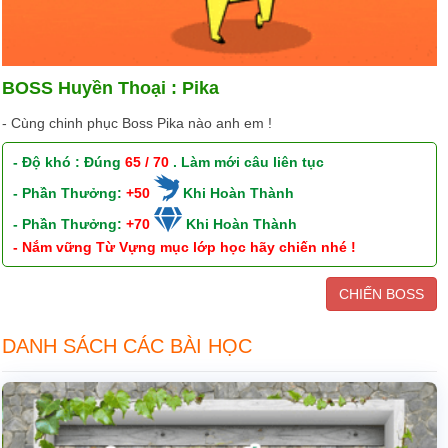
BOSS Huyền Thoại : Pika
- Cùng chinh phục Boss Pika nào anh em !
- Độ khó : Đúng
65 / 70
. Làm mới câu liên tục
- Phần Thưởng:
+50
Khi Hoàn Thành
- Phần Thưởng:
+70
Khi Hoàn Thành
- Nắm vững Từ Vựng mục lớp học hãy chiến nhé !
CHIẾN BOSS
DANH SÁCH CÁC BÀI HỌC