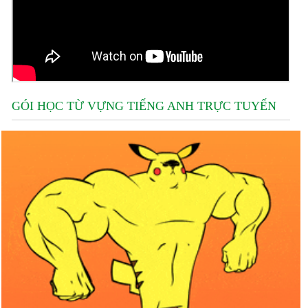
GÓI HỌC TỪ VỰNG TIẾNG ANH TRỰC TUYẾN