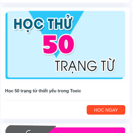
Học 50 trạng từ thiết yếu trong Toeic
HỌC NGAY