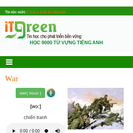
Tin tức mới:
Công ty thiết kế Website
HỌC 9000 TỪ VỰNG TIẾNG ANH
War
war( noun )
[wɔ:]
chiến tranh