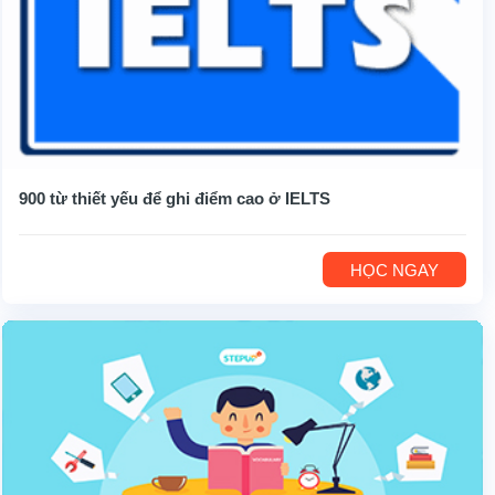
900 từ thiết yếu để ghi điểm cao ở IELTS
HỌC NGAY