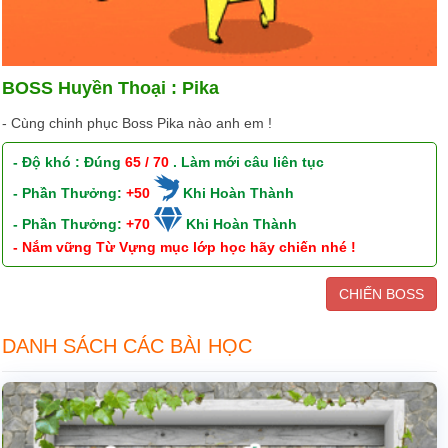
BOSS Huyền Thoại : Pika
- Cùng chinh phục Boss Pika nào anh em !
- Độ khó : Đúng
65 / 70
. Làm mới câu liên tục
- Phần Thưởng:
+50
Khi Hoàn Thành
- Phần Thưởng:
+70
Khi Hoàn Thành
- Nắm vững Từ Vựng mục lớp học hãy chiến nhé !
CHIẾN BOSS
DANH SÁCH CÁC BÀI HỌC