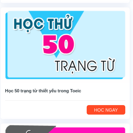
Học 50 trạng từ thiết yếu trong Toeic
HỌC NGAY