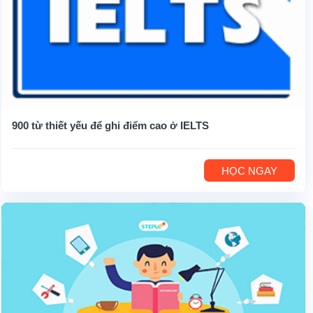
900 từ thiết yếu để ghi điểm cao ở IELTS
HỌC NGAY