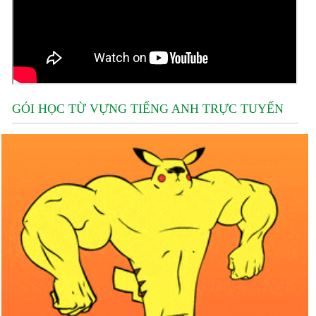
GÓI HỌC TỪ VỰNG TIẾNG ANH TRỰC TUYẾN