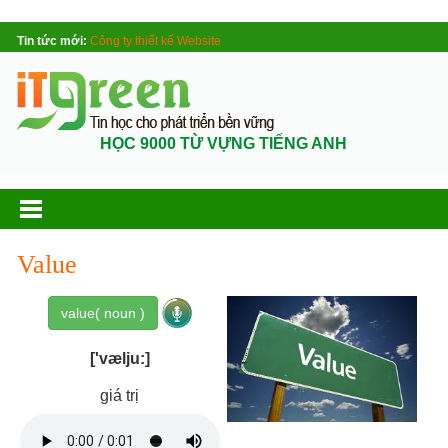
Tin tức mới:
Công ty thiết kế Website
HỌC 9000 TỪ VỰNG TIẾNG ANH
Value
value( noun )
['vælju:]
giá trị