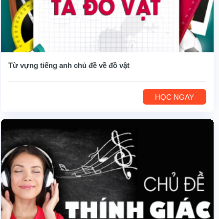
Từ vựng tiếng anh chủ đề về đồ vật
HỌC NGAY