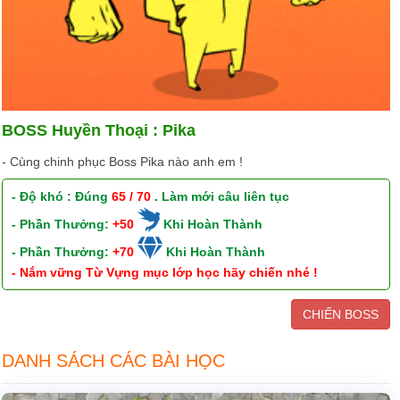
BOSS Huyền Thoại : Pika
- Cùng chinh phục Boss Pika nào anh em !
- Độ khó : Đúng
65 / 70
. Làm mới câu liên tục
- Phần Thưởng:
+50
Khi Hoàn Thành
- Phần Thưởng:
+70
Khi Hoàn Thành
- Nắm vững Từ Vựng mục lớp học hãy chiến nhé !
CHIẾN BOSS
DANH SÁCH CÁC BÀI HỌC