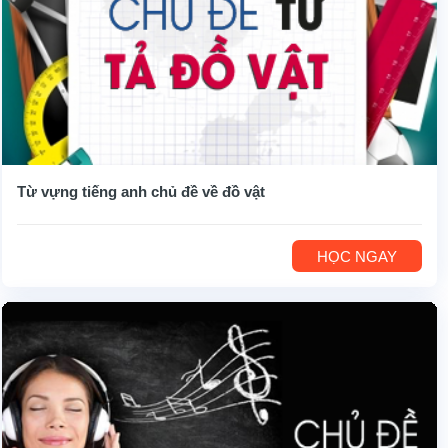
Từ vựng tiếng anh chủ đề về đồ vật
HỌC NGAY