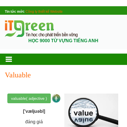
Tin tức mới:
Công ty thiết kế Website
HỌC 9000 TỪ VỰNG TIẾNG ANH
Valuable
valuable( adjective )
['væljuəbl]
đáng giá