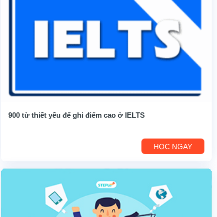
900 từ thiết yếu để ghi điểm cao ở IELTS
HỌC NGAY