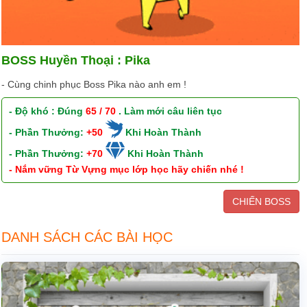
BOSS Huyền Thoại : Pika
- Cùng chinh phục Boss Pika nào anh em !
- Độ khó : Đúng
65 / 70
. Làm mới câu liên tục
- Phần Thưởng:
+50
Khi Hoàn Thành
- Phần Thưởng:
+70
Khi Hoàn Thành
- Nắm vững Từ Vựng mục lớp học hãy chiến nhé !
CHIẾN BOSS
DANH SÁCH CÁC BÀI HỌC