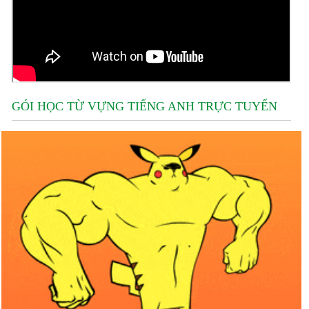
GÓI HỌC TỪ VỰNG TIẾNG ANH TRỰC TUYẾN