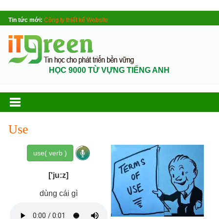
Tin tức mới:
Công ty thiết kế Website
HỌC 9000 TỪ VỰNG TIẾNG ANH
Use
use( verb )
['ju:z]
dùng cái gì