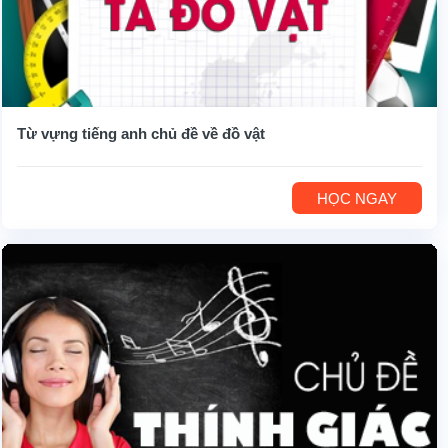
Từ vựng tiếng anh chủ đề về đồ vật
HỌC NGAY