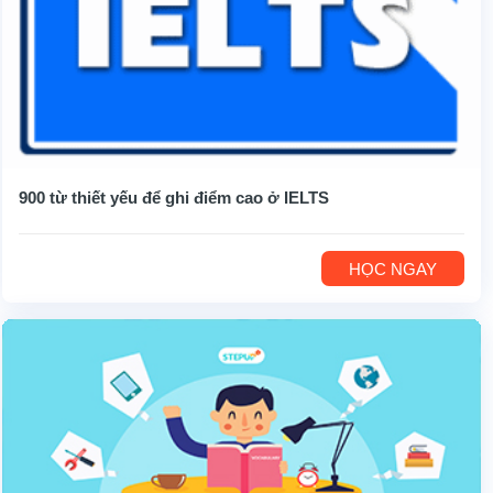
900 từ thiết yếu để ghi điểm cao ở IELTS
HỌC NGAY