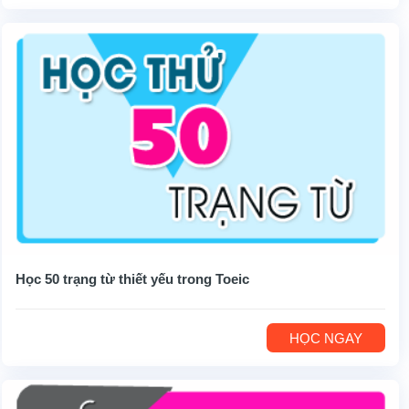
Học 50 trạng từ thiết yếu trong Toeic
HỌC NGAY