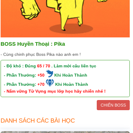
BOSS Huyền Thoại : Pika
- Cùng chinh phục Boss Pika nào anh em !
- Độ khó : Đúng
65 / 70
. Làm mới câu liên tục
- Phần Thưởng:
+50
Khi Hoàn Thành
- Phần Thưởng:
+70
Khi Hoàn Thành
- Nắm vững Từ Vựng mục lớp học hãy chiến nhé !
CHIẾN BOSS
DANH SÁCH CÁC BÀI HỌC