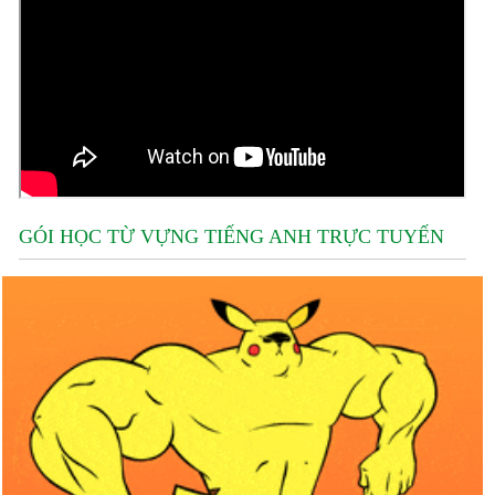
GÓI HỌC TỪ VỰNG TIẾNG ANH TRỰC TUYẾN