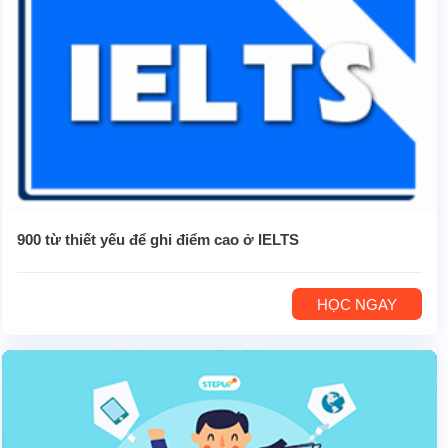
900 từ thiết yếu để ghi điểm cao ở IELTS
HỌC NGAY