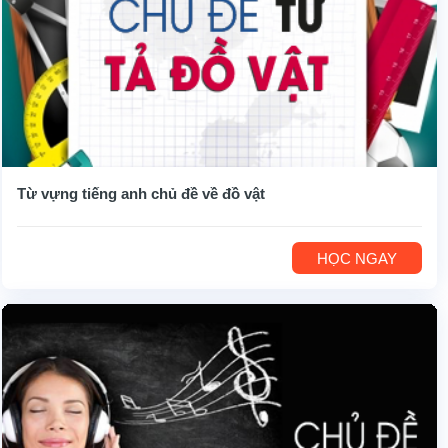
Từ vựng tiếng anh chủ đề về đồ vật
HỌC NGAY