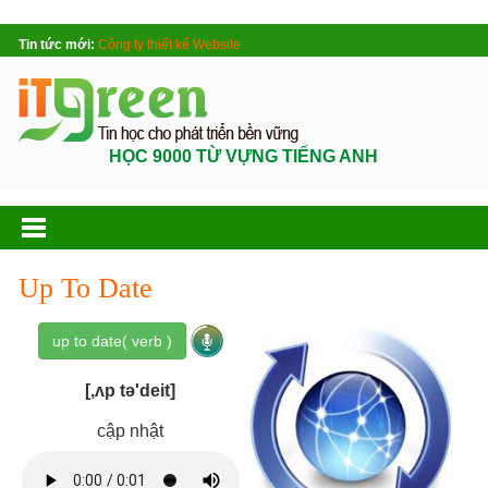
Tin tức mới:
Công ty thiết kế Website
HỌC 9000 TỪ VỰNG TIẾNG ANH
Up To Date
up to date( verb )
[,ʌp tə'deit]
cập nhật