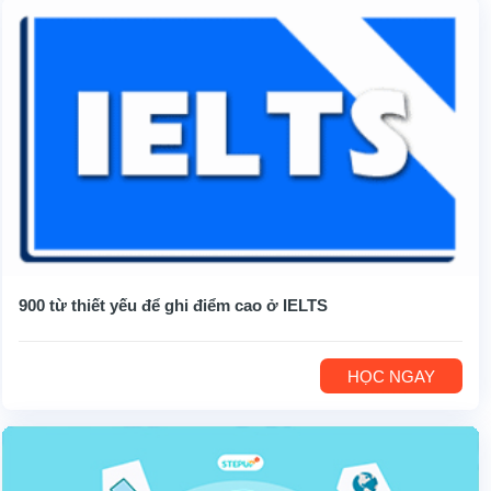
900 từ thiết yếu để ghi điểm cao ở IELTS
HỌC NGAY