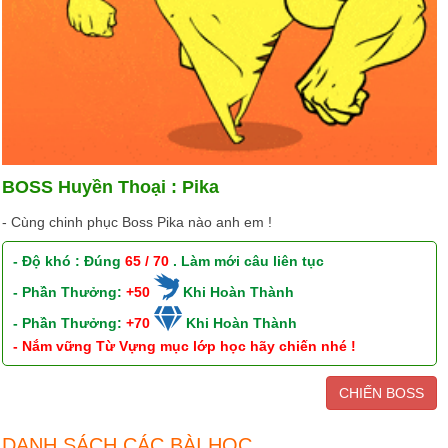
BOSS Huyền Thoại : Pika
- Cùng chinh phục Boss Pika nào anh em !
- Độ khó : Đúng
65 / 70
. Làm mới câu liên tục
- Phần Thưởng:
+50
Khi Hoàn Thành
- Phần Thưởng:
+70
Khi Hoàn Thành
- Nắm vững Từ Vựng mục lớp học hãy chiến nhé !
CHIẾN BOSS
DANH SÁCH CÁC BÀI HỌC