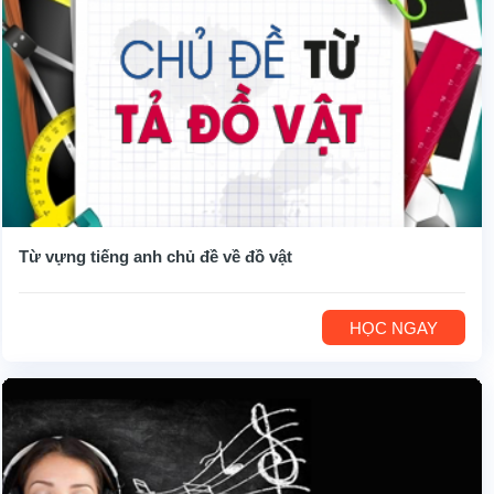
Từ vựng tiếng anh chủ đề về đồ vật
HỌC NGAY