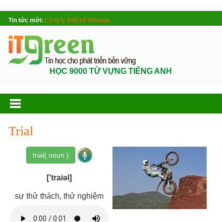
Tin tức mới:
Công ty thiết kế Website
HỌC 9000 TỪ VỰNG TIẾNG ANH
Trial
trial( noun )
['traiəl]
sự thử thách, thử nghiệm