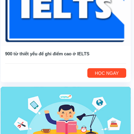
900 từ thiết yếu để ghi điểm cao ở IELTS
HỌC NGAY