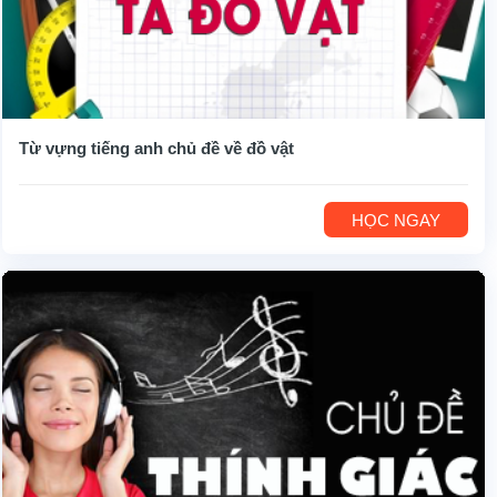
Từ vựng tiếng anh chủ đề về đồ vật
HỌC NGAY