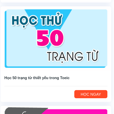
Học 50 trạng từ thiết yếu trong Toeic
HỌC NGAY