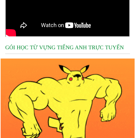
GÓI HỌC TỪ VỰNG TIẾNG ANH TRỰC TUYẾN