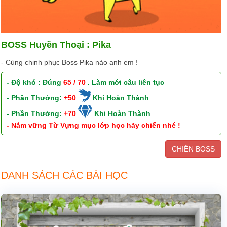
BOSS Huyền Thoại : Pika
- Cùng chinh phục Boss Pika nào anh em !
- Độ khó : Đúng
65 / 70
. Làm mới câu liên tục
- Phần Thưởng:
+50
Khi Hoàn Thành
- Phần Thưởng:
+70
Khi Hoàn Thành
- Nắm vững Từ Vựng mục lớp học hãy chiến nhé !
CHIẾN BOSS
DANH SÁCH CÁC BÀI HỌC