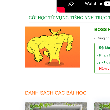
GÓI HỌC TỪ VỰNG TIẾNG ANH TRỰC
BOSS H
- Cùng ch
- Độ kh
- Phần
- Phần
- Nắm v
DANH SÁCH CÁC BÀI HỌC