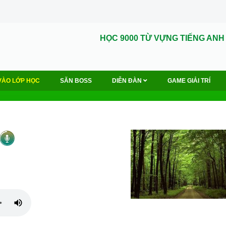
HỌC 9000 TỪ VỰNG TIẾNG ANH
VÀO LỚP HỌC
SĂN BOSS
DIỄN ĐÀN
GAME GIẢI TRÍ