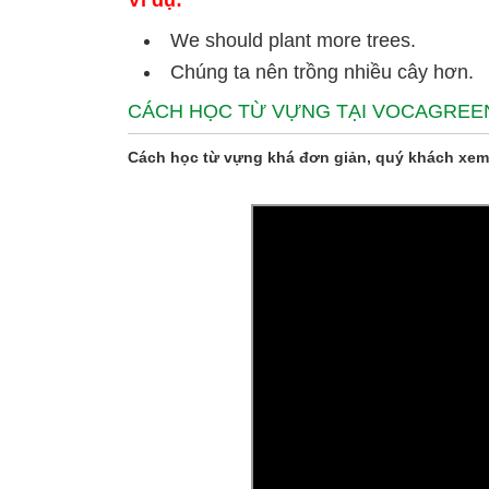
Ví dụ:
We should plant more trees.
Chúng ta nên trồng nhiều cây hơn.
CÁCH HỌC TỪ VỰNG TẠI VOCAGREE
Cách học từ vựng khá đơn giản, quý khách xem