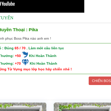
 TUYẾN
uyền Thoại : Pika
inh phục Boss Pika nào anh em !
ó : Đúng
65 / 70
. Làm mới câu liên tục
 Thưởng:
+50
Khi Hoàn Thành
 Thưởng:
+70
Khi Hoàn Thành
ững Từ Vựng mục lớp học hãy chiến nhé !
CHIẾN BOS