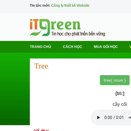
Tin tức mới:
Công ty thiết kế Website
TRANG CHỦ
CÁCH HỌC
MUA GÓI HỌC
Tree
tree( noun )
[tri:]
cây cối