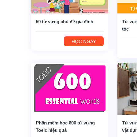
50 từ vựng chủ đề gia đình
Từ vựn
tóc
HỌC NGAY
Phần mềm học 600 từ vựng
Từ vựn
Toeic hiệu quả
vật dụ