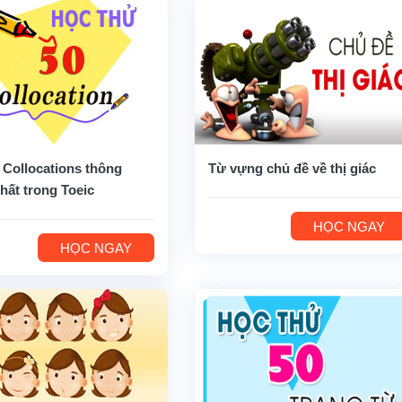
 Collocations thông
Từ vựng chủ đề về thị giác
hất trong Toeic
HỌC NGAY
HỌC NGAY