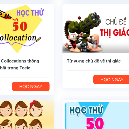
 Collocations thông
Từ vựng chủ đề về thị giác
hất trong Toeic
HỌC NGAY
HỌC NGAY