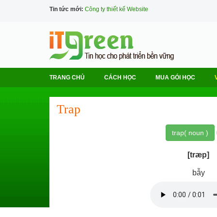
Tin tức mới:
Công ty thiết kế Website
TRANG CHỦ
CÁCH HỌC
MUA GÓI HỌC
Trap
trap( noun )
[træp]
bẫy