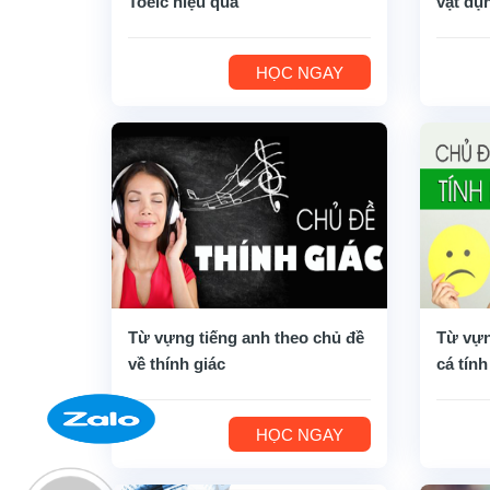
Toeic hiệu quả
vật dụ
HỌC NGAY
Từ vựng tiếng anh theo chủ đề
Từ vựn
về thính giác
cá tính
HỌC NGAY