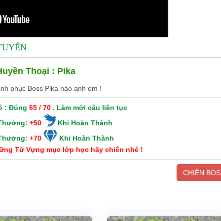
 TUYẾN
uyền Thoại : Pika
inh phục Boss Pika nào anh em !
ó : Đúng
65 / 70
. Làm mới câu liên tục
 Thưởng:
+50
Khi Hoàn Thành
 Thưởng:
+70
Khi Hoàn Thành
ững Từ Vựng mục lớp học hãy chiến nhé !
CHIẾN BOS