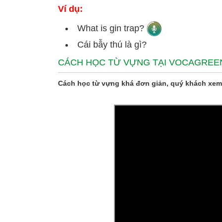
Ví dụ:
What is gin trap?
Cái bẫy thú là gì?
CÁCH HỌC TỪ VỰNG TẠI VOCAGREE
Cách học từ vựng khá đơn giản, quý khách xem