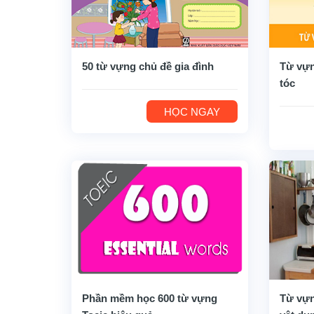
50 từ vựng chủ đề gia đình
Từ vựn
tóc
HỌC NGAY
Phần mềm học 600 từ vựng
Từ vựn