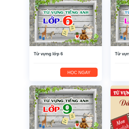
Từ vựng lớp 6
Từ vựn
HỌC NGAY