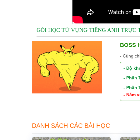
GÓI HỌC TỪ VỰNG TIẾNG ANH TRỰC
BOSS H
- Cùng ch
- Độ kh
- Phần
- Phần
- Nắm v
DANH SÁCH CÁC BÀI HỌC