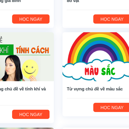
ng gia đình
đồ vật
HỌC NGAY
HỌC NGAY
g chủ đề về tính khí và
Từ vựng chủ đề về màu sắc
HỌC NGAY
HỌC NGAY