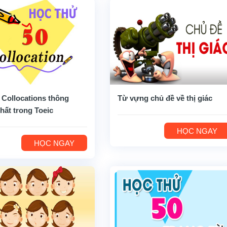
 Collocations thông
Từ vựng chủ đề về thị giác
hất trong Toeic
HỌC NGAY
HỌC NGAY