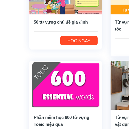
50 từ vựng chủ đề gia đình
Từ vựn
tóc
HỌC NGAY
Phần mềm học 600 từ vựng
Từ vựn
Toeic hiệu quả
vật dụ