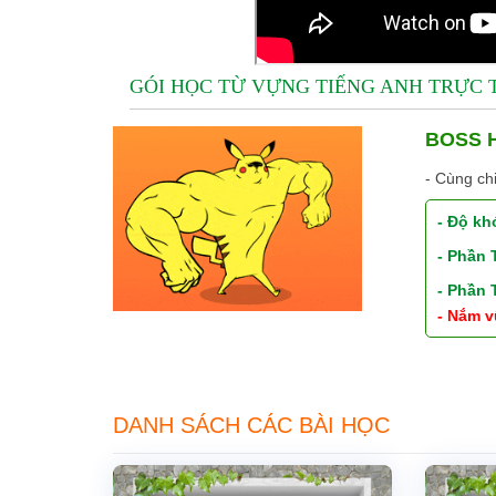
GÓI HỌC TỪ VỰNG TIẾNG ANH TRỰC
BOSS H
- Cùng ch
- Độ kh
- Phần
- Phần
- Nắm v
DANH SÁCH CÁC BÀI HỌC