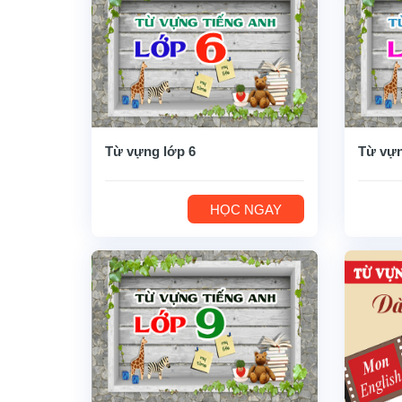
Từ vựng lớp 6
Từ vựn
HỌC NGAY