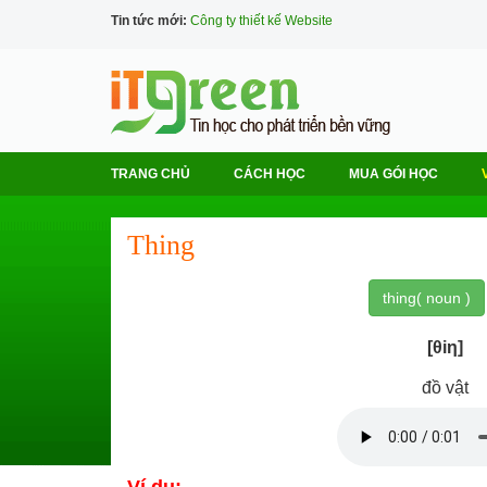
Tin tức mới:
Công ty thiết kế Website
TRANG CHỦ
CÁCH HỌC
MUA GÓI HỌC
Thing
thing( noun )
[θiη]
đồ vật