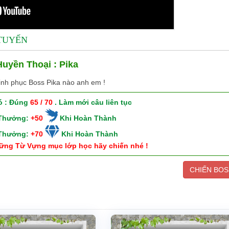
 TUYẾN
uyền Thoại : Pika
inh phục Boss Pika nào anh em !
ó : Đúng
65 / 70
. Làm mới câu liên tục
 Thưởng:
+50
Khi Hoàn Thành
 Thưởng:
+70
Khi Hoàn Thành
ững Từ Vựng mục lớp học hãy chiến nhé !
CHIẾN BOS