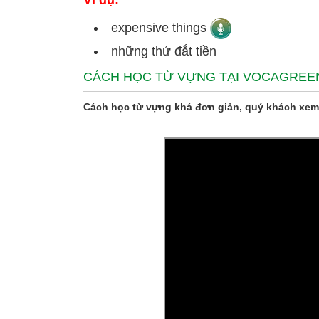
Ví dụ:
expensive things
những thứ đắt tiền
CÁCH HỌC TỪ VỰNG TẠI VOCAGREE
Cách học từ vựng khá đơn giản, quý khách xem