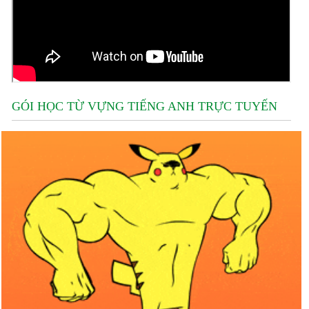
GÓI HỌC TỪ VỰNG TIẾNG ANH TRỰC TUYẾN