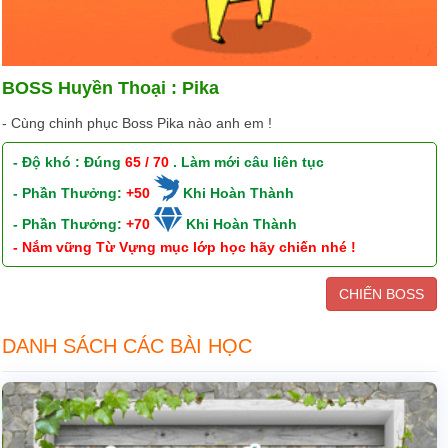
BOSS Huyền Thoại : Pika
- Cùng chinh phục Boss Pika nào anh em !
- Độ khó : Đúng
65 / 70
. Làm mới câu liên tục
- Phần Thưởng:
+50
Khi Hoàn Thành
- Phần Thưởng:
+70
Khi Hoàn Thành
- Nắm vững Từ Vựng mục lớp học hãy chiến nhé !
CHIẾN BOSS
DANH SÁCH CÁC BÀI HỌC