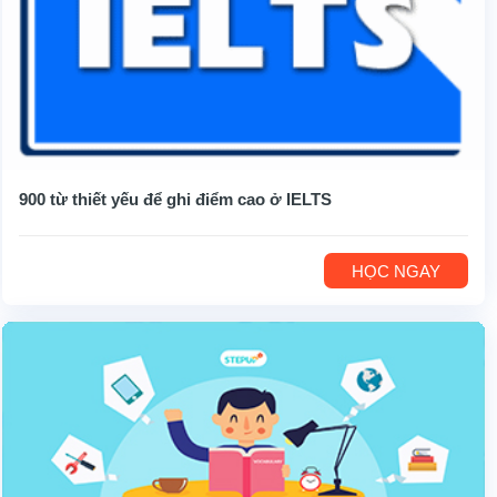
900 từ thiết yếu để ghi điểm cao ở IELTS
HỌC NGAY