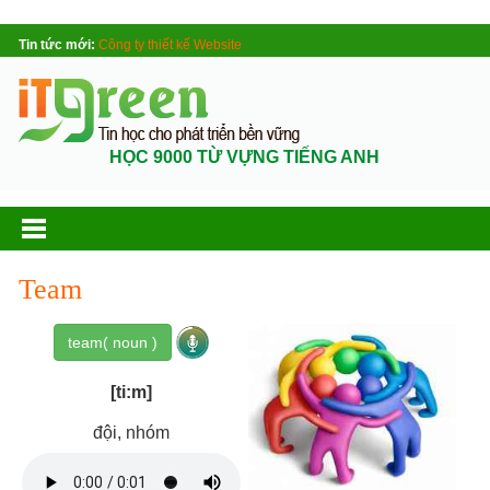
Tin tức mới:
Công ty thiết kế Website
HỌC 9000 TỪ VỰNG TIẾNG ANH
Team
team( noun )
[ti:m]
đội, nhóm