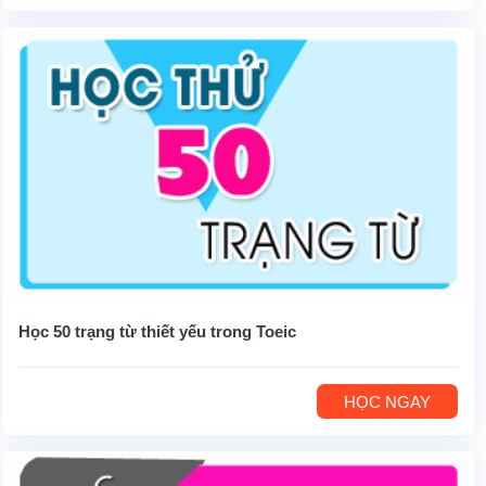
Học 50 trạng từ thiết yếu trong Toeic
HỌC NGAY