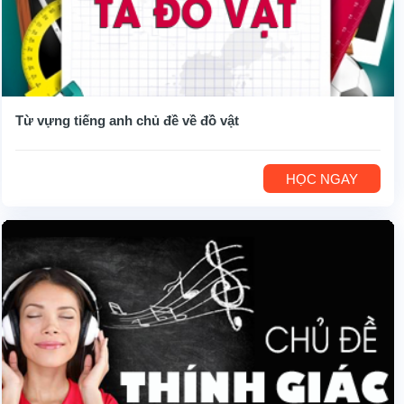
Từ vựng tiếng anh chủ đề về đồ vật
HỌC NGAY