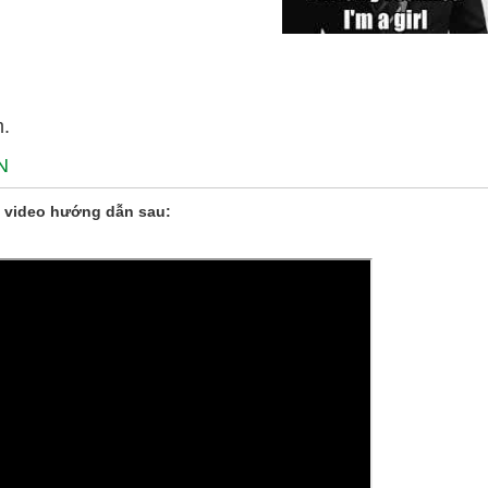
m.
N
 video hướng dẫn sau: