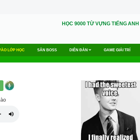
HỌC 9000 TỪ VỰNG TIẾNG ANH
VÀO LỚP HỌC
SĂN BOSS
DIỄN ĐÀN
GAME GIẢI TRÍ
gào