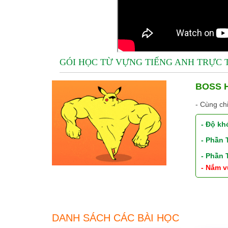
GÓI HỌC TỪ VỰNG TIẾNG ANH TRỰC
BOSS H
- Cùng ch
- Độ kh
- Phần
- Phần
- Nắm v
DANH SÁCH CÁC BÀI HỌC