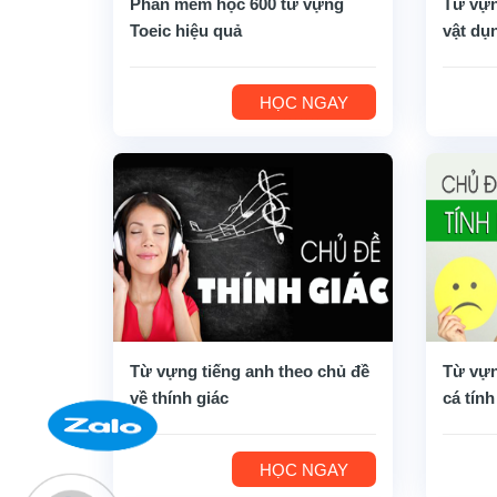
Phần mềm học 600 từ vựng
Từ vựn
Toeic hiệu quả
vật dụ
HỌC NGAY
Từ vựng tiếng anh theo chủ đề
Từ vựn
về thính giác
cá tính
HỌC NGAY