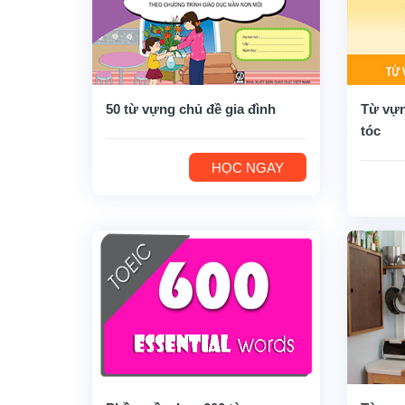
50 từ vựng chủ đề gia đình
Từ vựn
tóc
HỌC NGAY