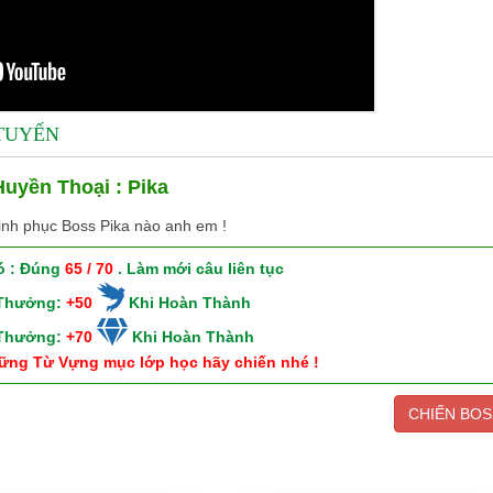
 TUYẾN
uyền Thoại : Pika
inh phục Boss Pika nào anh em !
ó : Đúng
65 / 70
. Làm mới câu liên tục
 Thưởng:
+50
Khi Hoàn Thành
 Thưởng:
+70
Khi Hoàn Thành
ững Từ Vựng mục lớp học hãy chiến nhé !
CHIẾN BOS