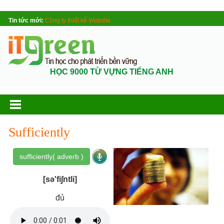
Tin tức mới:
Công ty thiết kế Website
HỌC 9000 TỪ VỰNG TIẾNG ANH
Sufficiently
sufficiently( adverb )
[sə'fi∫ntli]
đủ