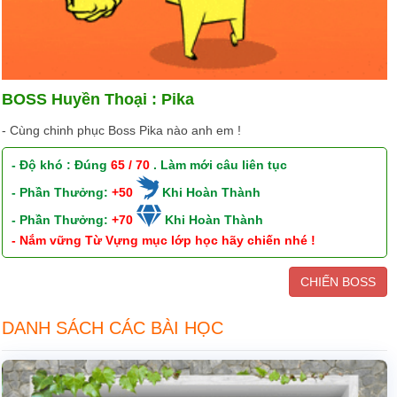
BOSS Huyền Thoại : Pika
- Cùng chinh phục Boss Pika nào anh em !
- Độ khó : Đúng
65 / 70
. Làm mới câu liên tục
- Phần Thưởng:
+50
Khi Hoàn Thành
- Phần Thưởng:
+70
Khi Hoàn Thành
- Nắm vững Từ Vựng mục lớp học hãy chiến nhé !
CHIẾN BOSS
DANH SÁCH CÁC BÀI HỌC