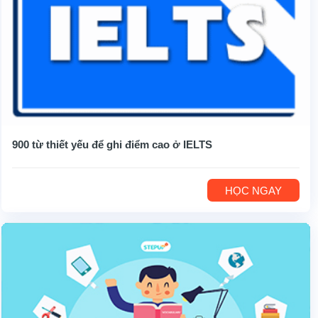
900 từ thiết yếu để ghi điểm cao ở IELTS
HỌC NGAY