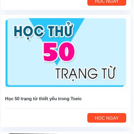
HỌC NGAY
Học 50 trạng từ thiết yếu trong Toeic
HỌC NGAY