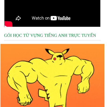
GÓI HỌC TỪ VỰNG TIẾNG ANH TRỰC TUYẾN