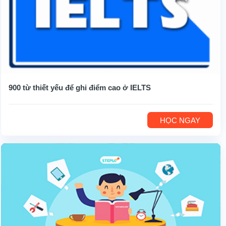
900 từ thiết yếu để ghi điểm cao ở IELTS
HỌC NGAY