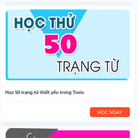
Học 50 trạng từ thiết yếu trong Toeic
HỌC NGAY