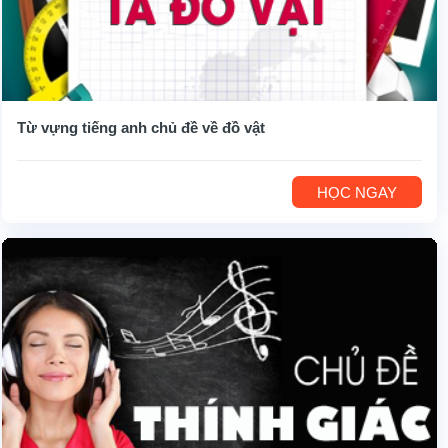
Từ vựng tiếng anh chủ đề về đồ vật
HỌC NGAY