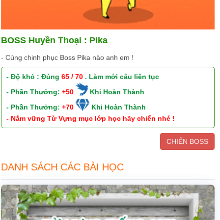
BOSS Huyền Thoại : Pika
- Cùng chinh phục Boss Pika nào anh em !
- Độ khó : Đúng
65 / 70
. Làm mới câu liên tục
- Phần Thưởng:
+50
Khi Hoàn Thành
- Phần Thưởng:
+70
Khi Hoàn Thành
- Nắm vững Từ Vựng mục lớp học hãy chiến nhé !
CHIẾN BOSS
DANH SÁCH CÁC BÀI HỌC