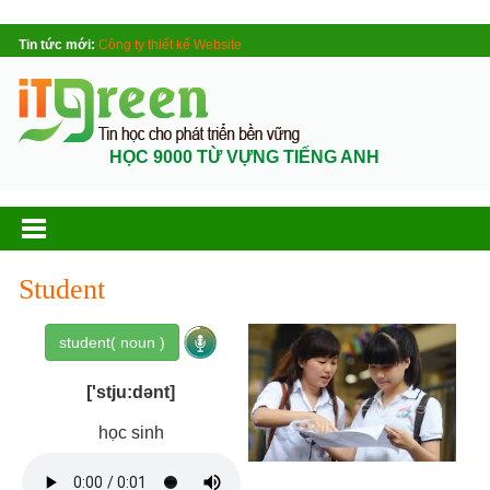
Tin tức mới:
Công ty thiết kế Website
HỌC 9000 TỪ VỰNG TIẾNG ANH
Student
student( noun )
['stju:dənt]
học sinh