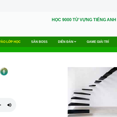
HỌC 9000 TỪ VỰNG TIẾNG ANH
VÀO LỚP HỌC
SĂN BOSS
DIỄN ĐÀN
GAME GIẢI TRÍ