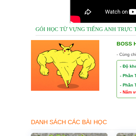
GÓI HỌC TỪ VỰNG TIẾNG ANH TRỰC
BOSS H
- Cùng ch
- Độ kh
- Phần
- Phần
- Nắm v
DANH SÁCH CÁC BÀI HỌC