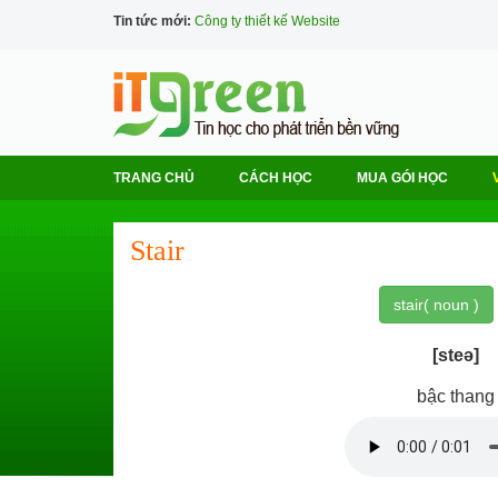
Tin tức mới:
Công ty thiết kế Website
TRANG CHỦ
CÁCH HỌC
MUA GÓI HỌC
Stair
stair( noun )
[steə]
bậc thang