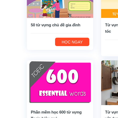
50 từ vựng chủ đề gia đình
Từ vựn
tóc
HỌC NGAY
Phần mềm học 600 từ vựng
Từ vựn