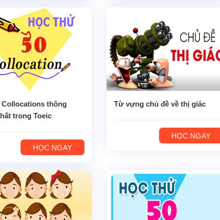
 Collocations thông
Từ vựng chủ đề về thị giác
hất trong Toeic
HỌC NGAY
HỌC NGAY