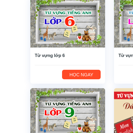
Từ vựng lớp 6
Từ vựn
HỌC NGAY