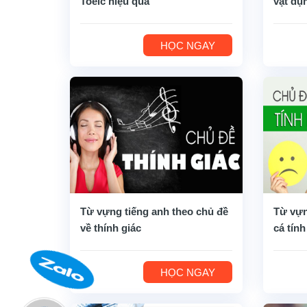
Toeic hiệu quả
vật dụ
HỌC NGAY
Từ vựng tiếng anh theo chủ đề
Từ vựn
về thính giác
cá tính
HỌC NGAY