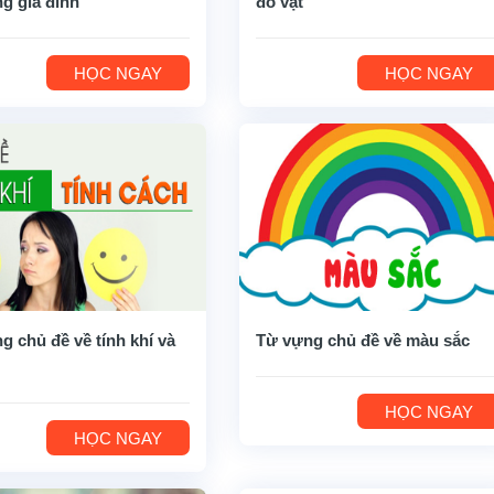
ng gia đình
đồ vật
HỌC NGAY
HỌC NGAY
g chủ đề về tính khí và
Từ vựng chủ đề về màu sắc
HỌC NGAY
HỌC NGAY