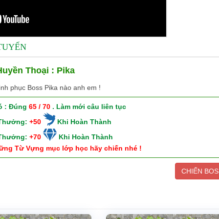
 TUYẾN
uyền Thoại : Pika
inh phục Boss Pika nào anh em !
ó : Đúng
65 / 70
. Làm mới câu liên tục
 Thưởng:
+50
Khi Hoàn Thành
 Thưởng:
+70
Khi Hoàn Thành
ững Từ Vựng mục lớp học hãy chiến nhé !
CHIẾN BOS