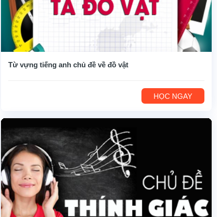
Từ vựng tiếng anh chủ đề về đồ vật
HỌC NGAY