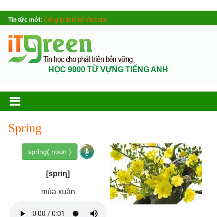
Tin tức mới:
Công ty thiết kế Website
HỌC 9000 TỪ VỰNG TIẾNG ANH
Spring
spring( noun )
[spriη]
mùa xuân