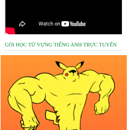
GÓI HỌC TỪ VỰNG TIẾNG ANH TRỰC TUYẾN