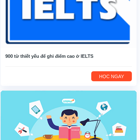
900 từ thiết yếu để ghi điểm cao ở IELTS
HỌC NGAY