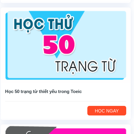
Học 50 trạng từ thiết yếu trong Toeic
HỌC NGAY