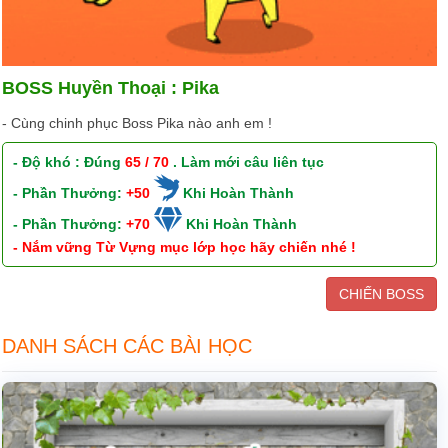
BOSS Huyền Thoại : Pika
- Cùng chinh phục Boss Pika nào anh em !
- Độ khó : Đúng
65 / 70
. Làm mới câu liên tục
- Phần Thưởng:
+50
Khi Hoàn Thành
- Phần Thưởng:
+70
Khi Hoàn Thành
- Nắm vững Từ Vựng mục lớp học hãy chiến nhé !
CHIẾN BOSS
DANH SÁCH CÁC BÀI HỌC