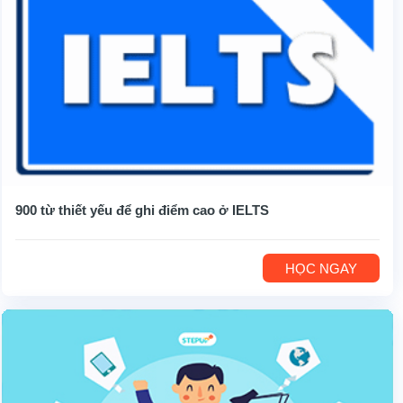
900 từ thiết yếu để ghi điểm cao ở IELTS
HỌC NGAY