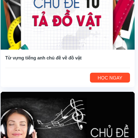
Từ vựng tiếng anh chủ đề về đồ vật
HỌC NGAY