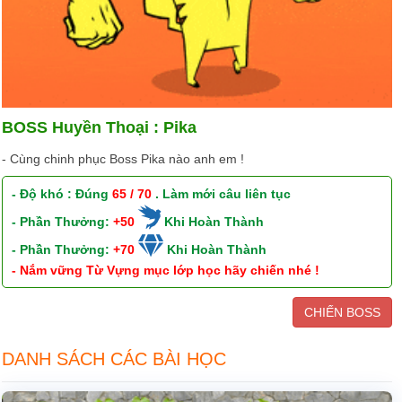
BOSS Huyền Thoại : Pika
- Cùng chinh phục Boss Pika nào anh em !
- Độ khó : Đúng
65 / 70
. Làm mới câu liên tục
- Phần Thưởng:
+50
Khi Hoàn Thành
- Phần Thưởng:
+70
Khi Hoàn Thành
- Nắm vững Từ Vựng mục lớp học hãy chiến nhé !
CHIẾN BOSS
DANH SÁCH CÁC BÀI HỌC