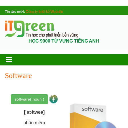
Tin tức mới:
Công ty thiết kế Website
HỌC 9000 TỪ VỰNG TIẾNG ANH
Software
software( noun )
['sɔftweə]
phần mềm