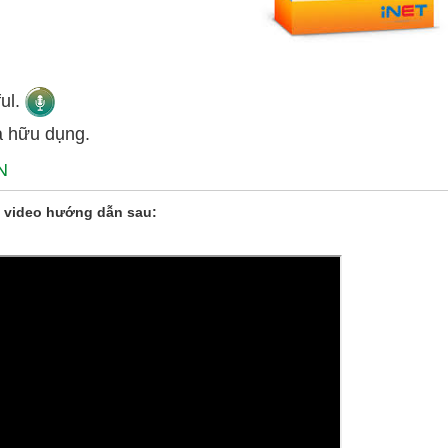
ful.
là hữu dụng.
N
 video hướng dẫn sau: