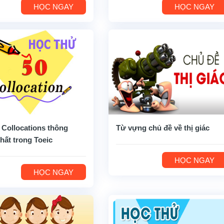
HỌC NGAY
HỌC NGAY
 Collocations thông
Từ vựng chủ đề về thị giác
hất trong Toeic
HỌC NGAY
HỌC NGAY