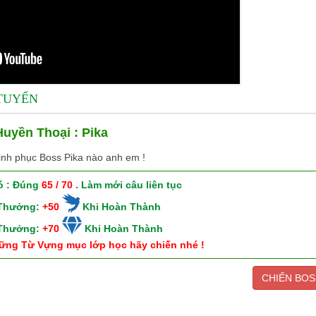
 TUYẾN
uyền Thoại : Pika
inh phục Boss Pika nào anh em !
ó : Đúng
65 / 70
. Làm mới câu liên tục
 Thưởng:
+50
Khi Hoàn Thành
 Thưởng:
+70
Khi Hoàn Thành
ững Từ Vựng mục lớp học hãy chiến nhé !
CHIẾN BOS