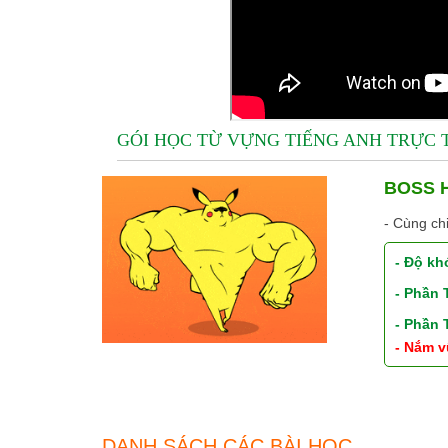
GÓI HỌC TỪ VỰNG TIẾNG ANH TRỰC
BOSS H
- Cùng ch
- Độ kh
- Phần
- Phần
- Nắm v
DANH SÁCH CÁC BÀI HỌC