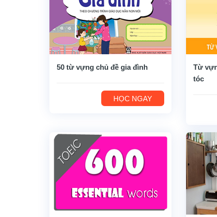
50 từ vựng chủ đề gia đình
Từ vựn
tóc
HỌC NGAY