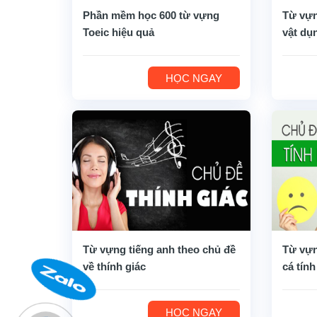
Phần mềm học 600 từ vựng
Từ vựn
Toeic hiệu quả
vật dụ
HỌC NGAY
Từ vựng tiếng anh theo chủ đề
Từ vựn
về thính giác
cá tính
HỌC NGAY