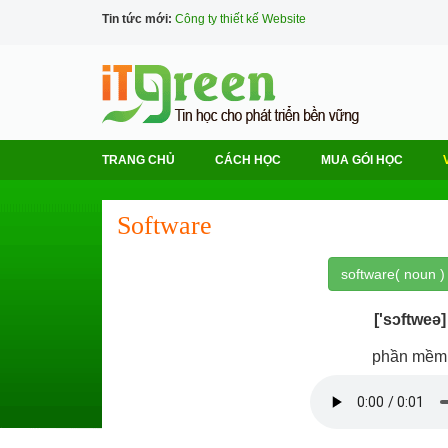
Tin tức mới:
Công ty thiết kế Website
TRANG CHỦ
CÁCH HỌC
MUA GÓI HỌC
Software
software( noun )
['sɔftweə]
phần mềm