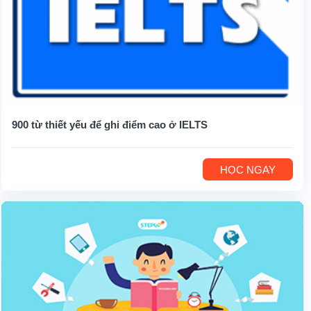
900 từ thiết yếu để ghi điểm cao ở IELTS
HỌC NGAY