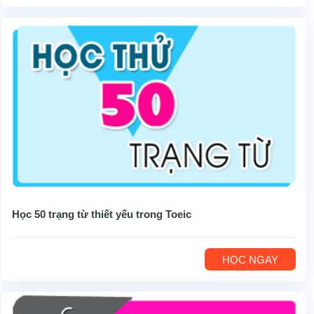
Học 50 trạng từ thiết yếu trong Toeic
HỌC NGAY