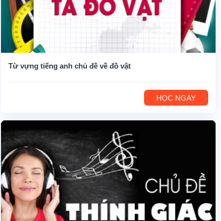
Từ vựng tiếng anh chủ đề về đồ vật
HỌC NGAY