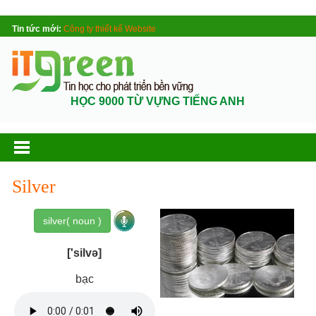
Tin tức mới:
Công ty thiết kế Website
HỌC 9000 TỪ VỰNG TIẾNG ANH
Silver
silver( noun )
['silvə]
bạc