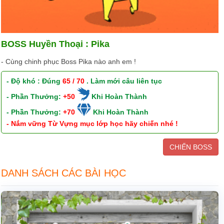
BOSS Huyền Thoại : Pika
- Cùng chinh phục Boss Pika nào anh em !
- Độ khó : Đúng
65 / 70
. Làm mới câu liên tục
- Phần Thưởng:
+50
Khi Hoàn Thành
- Phần Thưởng:
+70
Khi Hoàn Thành
- Nắm vững Từ Vựng mục lớp học hãy chiến nhé !
CHIẾN BOSS
DANH SÁCH CÁC BÀI HỌC