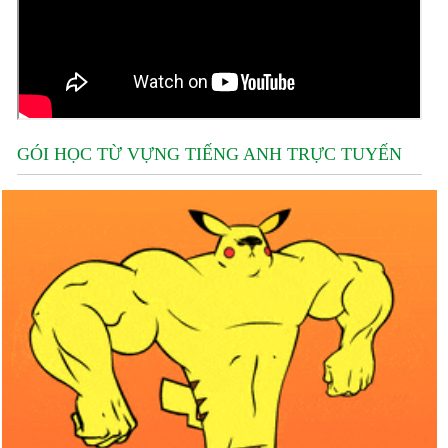
GÓI HỌC TỪ VỰNG TIẾNG ANH TRỰC TUYẾN