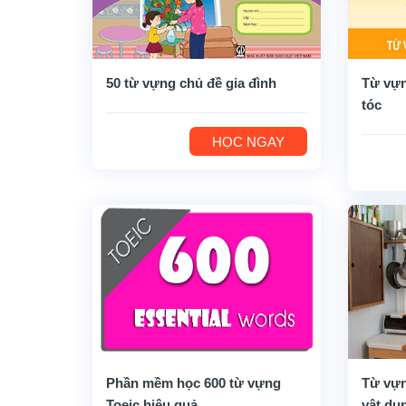
50 từ vựng chủ đề gia đình
Từ vựn
tóc
HỌC NGAY
Phần mềm học 600 từ vựng
Từ vựn
Toeic hiệu quả
vật dụ