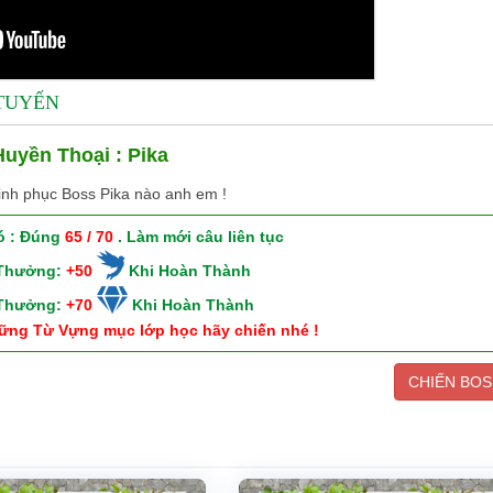
 TUYẾN
uyền Thoại : Pika
inh phục Boss Pika nào anh em !
ó : Đúng
65 / 70
. Làm mới câu liên tục
 Thưởng:
+50
Khi Hoàn Thành
 Thưởng:
+70
Khi Hoàn Thành
ững Từ Vựng mục lớp học hãy chiến nhé !
CHIẾN BOS