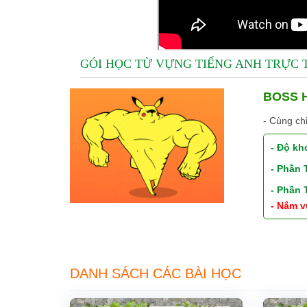
GÓI HỌC TỪ VỰNG TIẾNG ANH TRỰC
BOSS H
- Cùng ch
- Độ kh
- Phần
- Phần
- Nắm v
DANH SÁCH CÁC BÀI HỌC