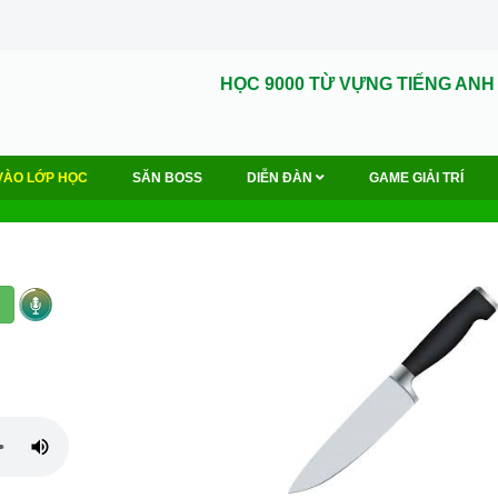
HỌC 9000 TỪ VỰNG TIẾNG ANH
VÀO LỚP HỌC
SĂN BOSS
DIỄN ĐÀN
GAME GIẢI TRÍ