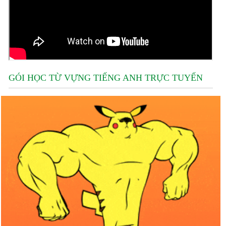
GÓI HỌC TỪ VỰNG TIẾNG ANH TRỰC TUYẾN