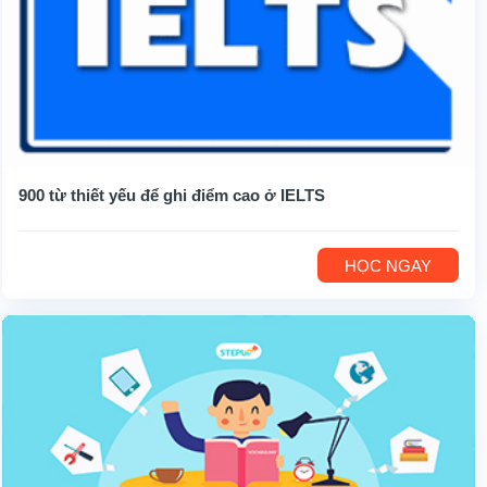
900 từ thiết yếu để ghi điểm cao ở IELTS
HỌC NGAY