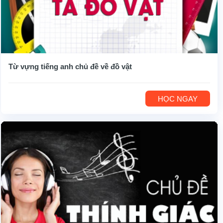
Từ vựng tiếng anh chủ đề về đồ vật
HỌC NGAY