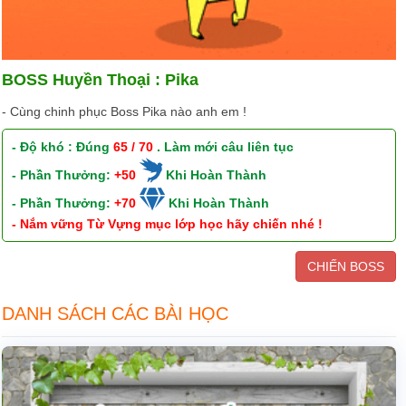
BOSS Huyền Thoại : Pika
- Cùng chinh phục Boss Pika nào anh em !
- Độ khó : Đúng
65 / 70
. Làm mới câu liên tục
- Phần Thưởng:
+50
Khi Hoàn Thành
- Phần Thưởng:
+70
Khi Hoàn Thành
- Nắm vững Từ Vựng mục lớp học hãy chiến nhé !
CHIẾN BOSS
DANH SÁCH CÁC BÀI HỌC