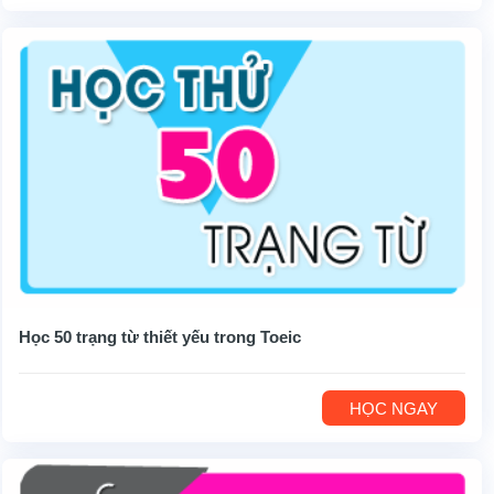
Học 50 trạng từ thiết yếu trong Toeic
HỌC NGAY