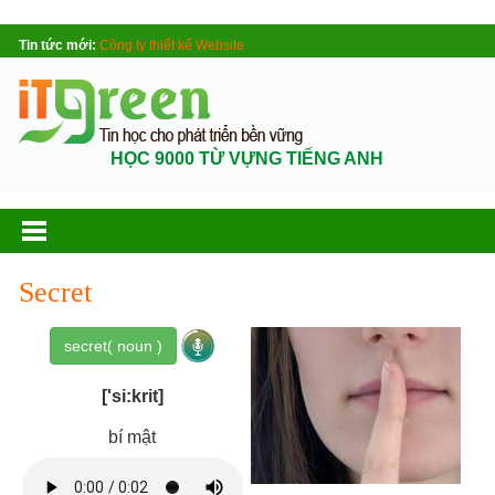
Tin tức mới:
Công ty thiết kế Website
HỌC 9000 TỪ VỰNG TIẾNG ANH
Secret
secret( noun )
['si:krit]
bí mật