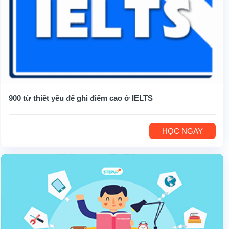
900 từ thiết yếu để ghi điểm cao ở IELTS
HỌC NGAY