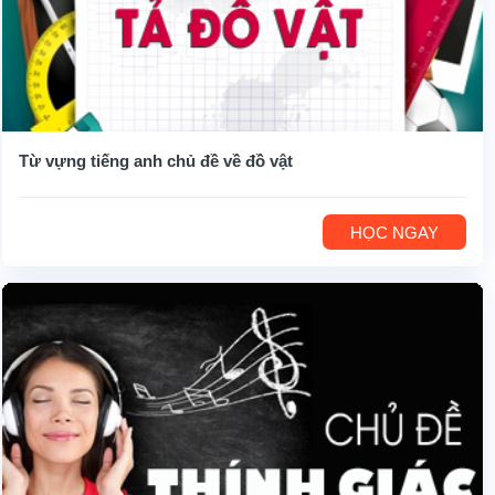
Từ vựng tiếng anh chủ đề về đồ vật
HỌC NGAY