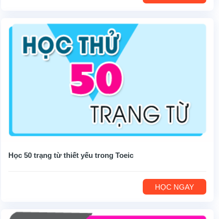
Học 50 trạng từ thiết yếu trong Toeic
HỌC NGAY