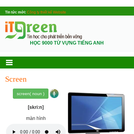
Tin tức mới:
Công ty thiết kế Website
HỌC 9000 TỪ VỰNG TIẾNG ANH
Screen
screen( noun )
[skri:n]
màn hình