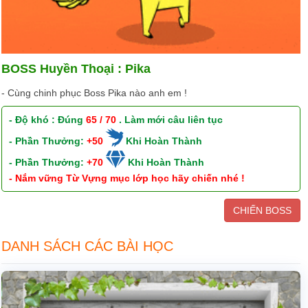
BOSS Huyền Thoại : Pika
- Cùng chinh phục Boss Pika nào anh em !
- Độ khó : Đúng
65 / 70
. Làm mới câu liên tục
- Phần Thưởng:
+50
Khi Hoàn Thành
- Phần Thưởng:
+70
Khi Hoàn Thành
- Nắm vững Từ Vựng mục lớp học hãy chiến nhé !
CHIẾN BOSS
DANH SÁCH CÁC BÀI HỌC