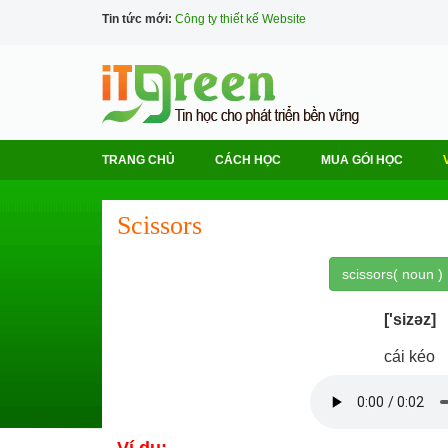
Tin tức mới:
Công ty thiết kế Website
TRANG CHỦ
CÁCH HỌC
MUA GÓI HỌC
Scissors
scissors( noun )
['sizəz]
cái kéo