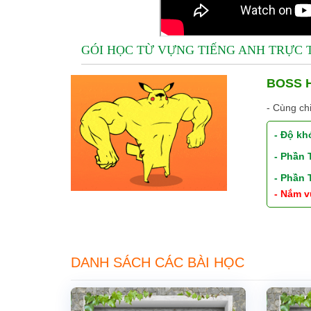
GÓI HỌC TỪ VỰNG TIẾNG ANH TRỰC
BOSS H
- Cùng ch
- Độ kh
- Phần
- Phần
- Nắm v
DANH SÁCH CÁC BÀI HỌC