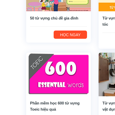
50 từ vựng chủ đề gia đình
Từ vựn
tóc
HỌC NGAY
Phần mềm học 600 từ vựng
Từ vựn
Toeic hiệu quả
vật dụ