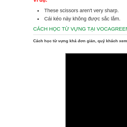
Ví dụ:
These scissors aren't very sharp.
Cái kéo này không được sắc lắm.
CÁCH HỌC TỪ VỰNG TẠI VOCAGREE
Cách học từ vựng khá đơn giản, quý khách xem