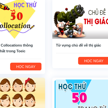
 Collocations thông
Từ vựng chủ đề về thị giác
hất trong Toeic
HỌC NGAY
HỌC NGAY