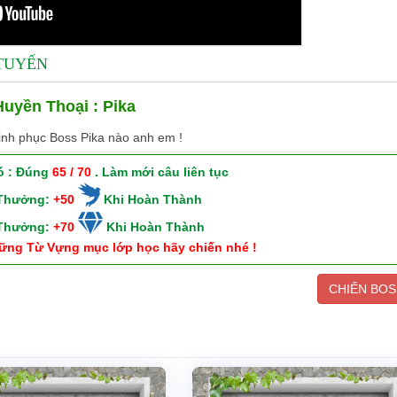
 TUYẾN
uyền Thoại : Pika
inh phục Boss Pika nào anh em !
ó : Đúng
65 / 70
. Làm mới câu liên tục
 Thưởng:
+50
Khi Hoàn Thành
 Thưởng:
+70
Khi Hoàn Thành
ững Từ Vựng mục lớp học hãy chiến nhé !
CHIẾN BOS