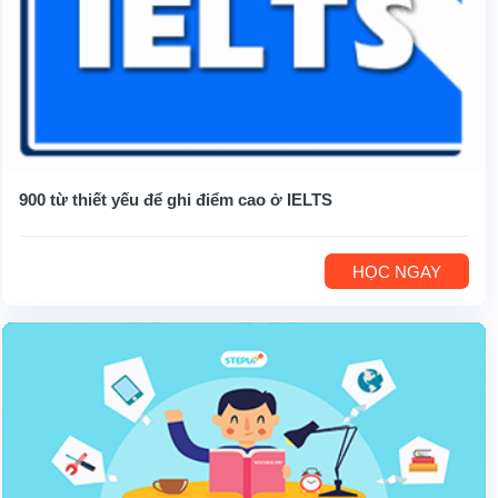
900 từ thiết yếu để ghi điểm cao ở IELTS
HỌC NGAY