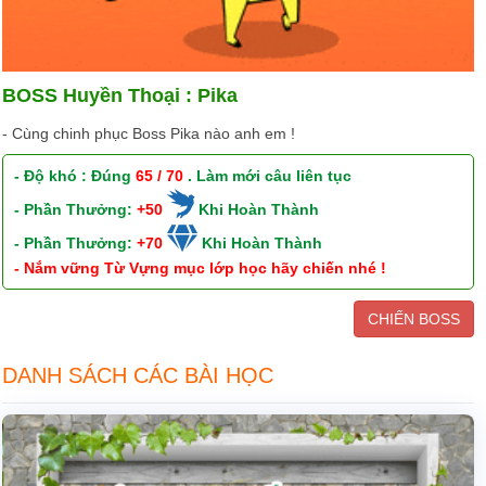
BOSS Huyền Thoại : Pika
- Cùng chinh phục Boss Pika nào anh em !
- Độ khó : Đúng
65 / 70
. Làm mới câu liên tục
- Phần Thưởng:
+50
Khi Hoàn Thành
- Phần Thưởng:
+70
Khi Hoàn Thành
- Nắm vững Từ Vựng mục lớp học hãy chiến nhé !
CHIẾN BOSS
DANH SÁCH CÁC BÀI HỌC