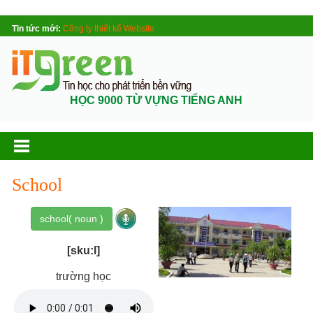
Tin tức mới:
Công ty thiết kế Website
HỌC 9000 TỪ VỰNG TIẾNG ANH
School
school( noun )
[sku:l]
trường học