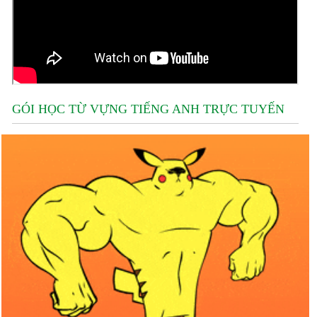
GÓI HỌC TỪ VỰNG TIẾNG ANH TRỰC TUYẾN