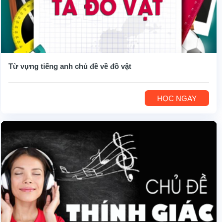
Từ vựng tiếng anh chủ đề về đồ vật
HỌC NGAY