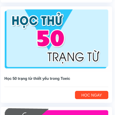
Học 50 trạng từ thiết yếu trong Toeic
HỌC NGAY