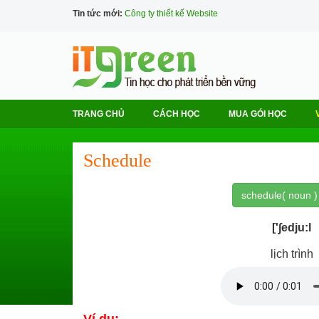
Tin tức mới:
Công ty thiết kế Website
TRANG CHỦ
CÁCH HỌC
MUA GÓI HỌC
Schedule
schedule( noun )
['∫edju:l
lịch trình