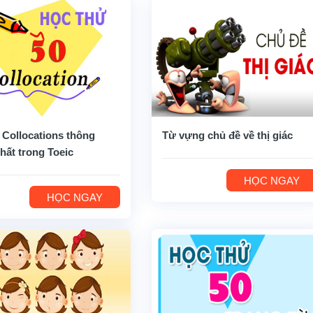
 Collocations thông
Từ vựng chủ đề về thị giác
hất trong Toeic
HỌC NGAY
HỌC NGAY