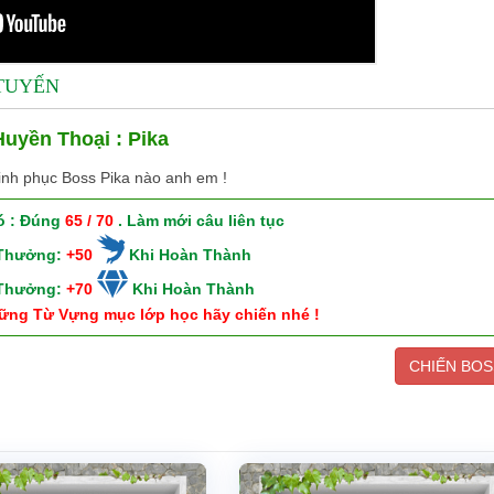
 TUYẾN
uyền Thoại : Pika
inh phục Boss Pika nào anh em !
ó : Đúng
65 / 70
. Làm mới câu liên tục
 Thưởng:
+50
Khi Hoàn Thành
 Thưởng:
+70
Khi Hoàn Thành
ững Từ Vựng mục lớp học hãy chiến nhé !
CHIẾN BOS