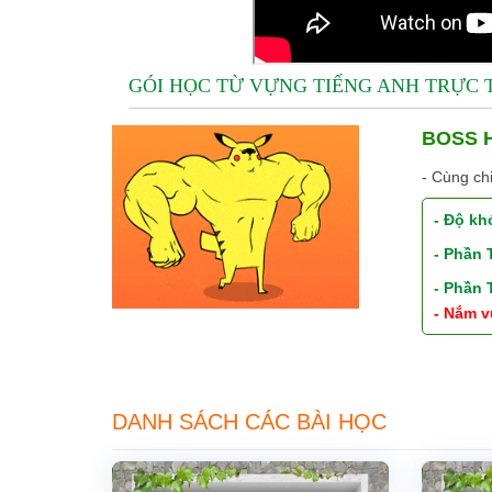
GÓI HỌC TỪ VỰNG TIẾNG ANH TRỰC
BOSS H
- Cùng ch
- Độ kh
- Phần
- Phần
- Nắm v
DANH SÁCH CÁC BÀI HỌC