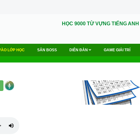
HỌC 9000 TỪ VỰNG TIẾNG ANH
VÀO LỚP HỌC
SĂN BOSS
DIỄN ĐÀN
GAME GIẢI TRÍ