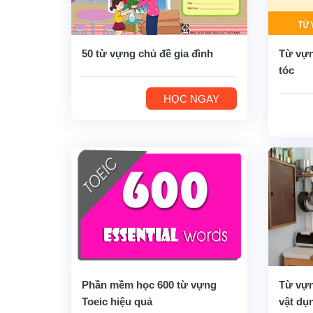
50 từ vựng chủ đề gia đình
Từ vựn
tóc
HỌC NGAY
Phần mềm học 600 từ vựng
Từ vựn
Toeic hiệu quả
vật dụ