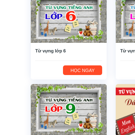
Từ vựng lớp 6
Từ vựn
HỌC NGAY