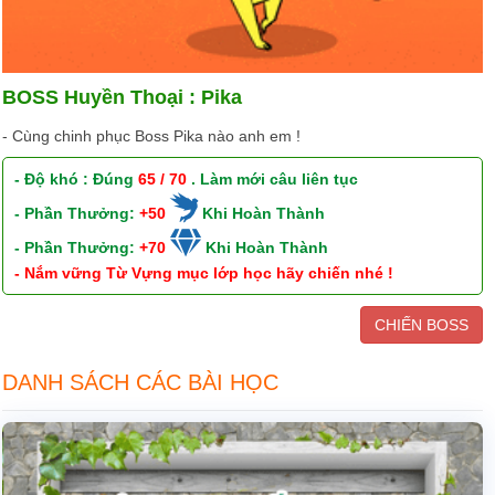
BOSS Huyền Thoại : Pika
- Cùng chinh phục Boss Pika nào anh em !
- Độ khó : Đúng
65 / 70
. Làm mới câu liên tục
- Phần Thưởng:
+50
Khi Hoàn Thành
- Phần Thưởng:
+70
Khi Hoàn Thành
- Nắm vững Từ Vựng mục lớp học hãy chiến nhé !
CHIẾN BOSS
DANH SÁCH CÁC BÀI HỌC