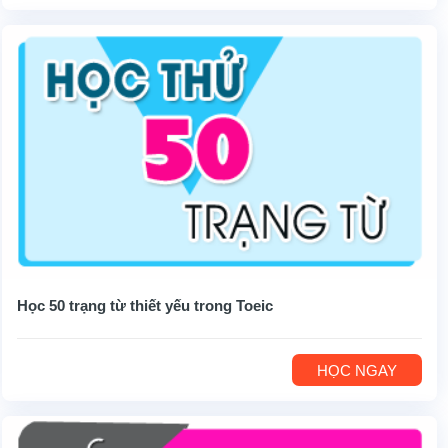
Học 50 trạng từ thiết yếu trong Toeic
HỌC NGAY