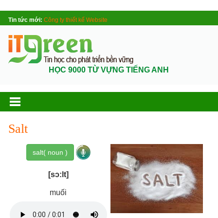
Tin tức mới:
Công ty thiết kế Website
HỌC 9000 TỪ VỰNG TIẾNG ANH
Salt
salt( noun )
[sɔ:lt]
muối