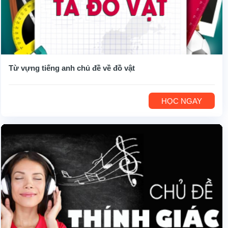
Từ vựng tiếng anh chủ đề về đồ vật
HỌC NGAY