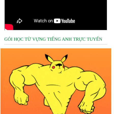
GÓI HỌC TỪ VỰNG TIẾNG ANH TRỰC TUYẾN