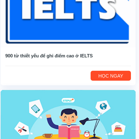
900 từ thiết yếu để ghi điểm cao ở IELTS
HỌC NGAY