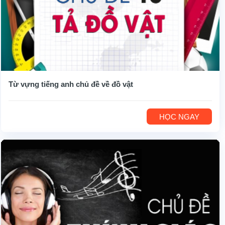
Từ vựng tiếng anh chủ đề về đồ vật
HỌC NGAY