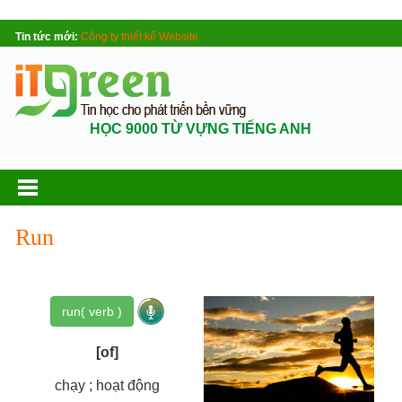
Tin tức mới:
Công ty thiết kế Website
HỌC 9000 TỪ VỰNG TIẾNG ANH
Run
run( verb )
[of]
chạy ; hoạt động