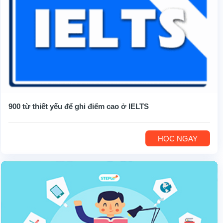
900 từ thiết yếu để ghi điểm cao ở IELTS
HỌC NGAY