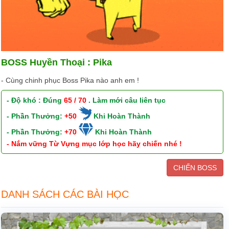
BOSS Huyền Thoại : Pika
- Cùng chinh phục Boss Pika nào anh em !
- Độ khó : Đúng
65 / 70
. Làm mới câu liên tục
- Phần Thưởng:
+50
Khi Hoàn Thành
- Phần Thưởng:
+70
Khi Hoàn Thành
- Nắm vững Từ Vựng mục lớp học hãy chiến nhé !
CHIẾN BOSS
DANH SÁCH CÁC BÀI HỌC