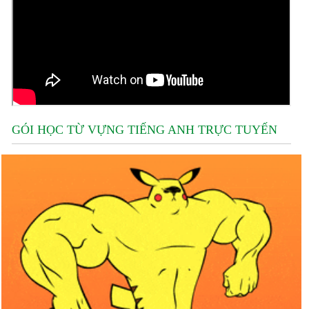
GÓI HỌC TỪ VỰNG TIẾNG ANH TRỰC TUYẾN