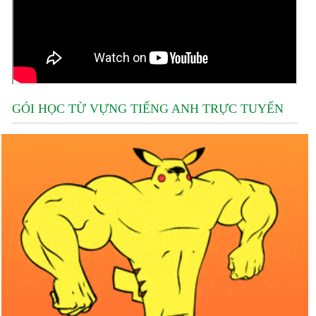
GÓI HỌC TỪ VỰNG TIẾNG ANH TRỰC TUYẾN