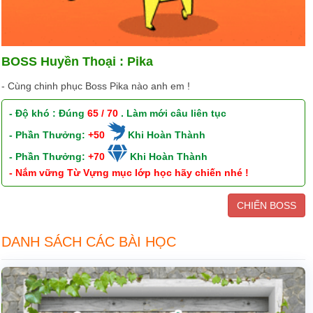
BOSS Huyền Thoại : Pika
- Cùng chinh phục Boss Pika nào anh em !
- Độ khó : Đúng
65 / 70
. Làm mới câu liên tục
- Phần Thưởng:
+50
Khi Hoàn Thành
- Phần Thưởng:
+70
Khi Hoàn Thành
- Nắm vững Từ Vựng mục lớp học hãy chiến nhé !
CHIẾN BOSS
DANH SÁCH CÁC BÀI HỌC