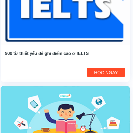
900 từ thiết yếu để ghi điểm cao ở IELTS
HỌC NGAY