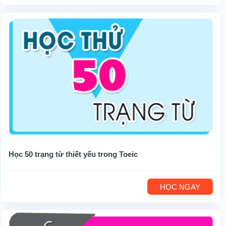
Học 50 trạng từ thiết yếu trong Toeic
HỌC NGAY