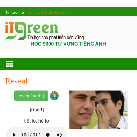
Tin tức mới:
Công ty thiết kế Website
HỌC 9000 TỪ VỰNG TIẾNG ANH
Reveal
reveal( verb )
[ri'vi:l]
tiết lộ, hé lộ