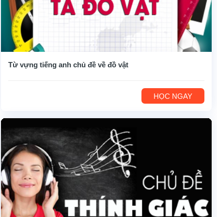
Từ vựng tiếng anh chủ đề về đồ vật
HỌC NGAY