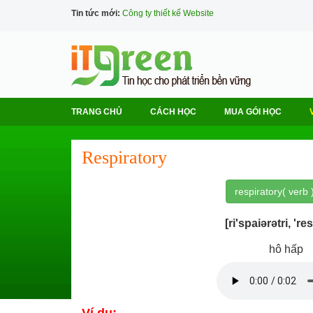
Tin tức mới:
Công ty thiết kế Website
TRANG CHỦ
CÁCH HỌC
MUA GÓI HỌC
Respiratory
respiratory( verb 
[ri'spaiərətri, 'res
hô hấp