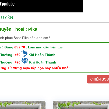
 TUYẾN
uyền Thoại : Pika
inh phục Boss Pika nào anh em !
ó : Đúng
65 / 70
. Làm mới câu liên tục
 Thưởng:
+50
Khi Hoàn Thành
 Thưởng:
+70
Khi Hoàn Thành
ững Từ Vựng mục lớp học hãy chiến nhé !
CHIẾN BOS