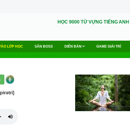
HỌC 9000 TỪ VỰNG TIẾNG ANH
VÀO LỚP HỌC
SĂN BOSS
DIỄN ĐÀN
GAME GIẢI TRÍ
)
pirətri]