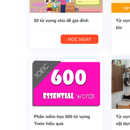
50 từ vựng chủ đề gia đình
Từ vựn
tóc
HỌC NGAY
Phần mềm học 600 từ vựng
Từ vựn
Toeic hiệu quả
vật dụ