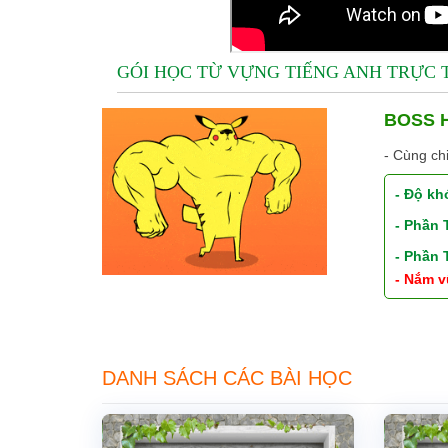
GÓI HỌC TỪ VỰNG TIẾNG ANH TRỰC
BOSS H
- Cùng ch
- Độ kh
- Phần
- Phần
- Nắm v
DANH SÁCH CÁC BÀI HỌC