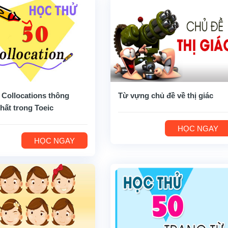
 Collocations thông
Từ vựng chủ đề về thị giác
hất trong Toeic
HỌC NGAY
HỌC NGAY