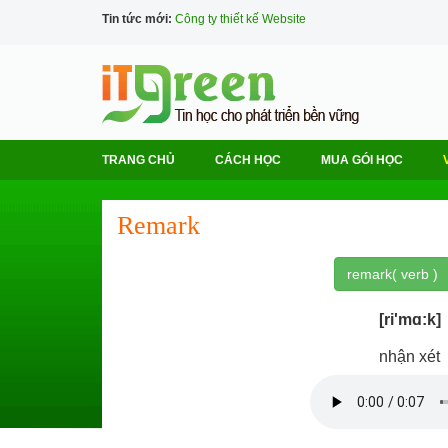
Tin tức mới:
Công ty thiết kế Website
TRANG CHỦ
CÁCH HỌC
MUA GÓI HỌC
Remark
remark( verb )
[ri'mɑ:k]
nhận xét