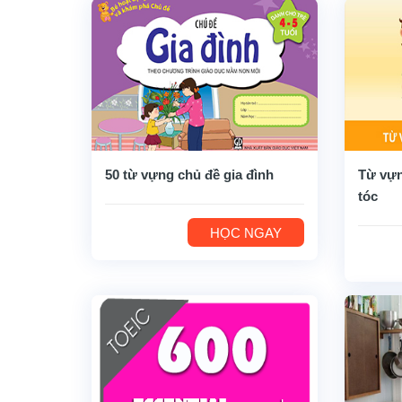
50 từ vựng chủ đề gia đình
Từ vựn
tóc
HỌC NGAY