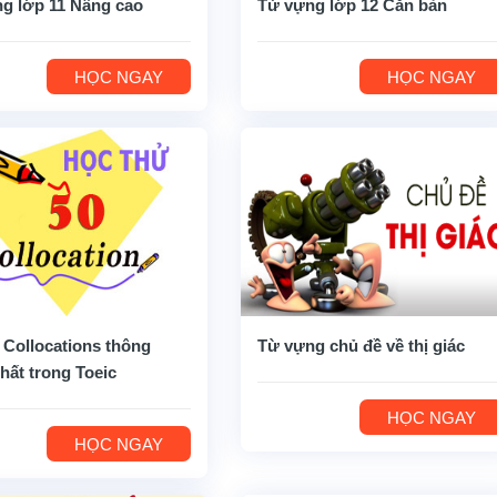
g lớp 11 Nâng cao
Từ vựng lớp 12 Căn bản
HỌC NGAY
HỌC NGAY
 Collocations thông
Từ vựng chủ đề về thị giác
hất trong Toeic
HỌC NGAY
HỌC NGAY