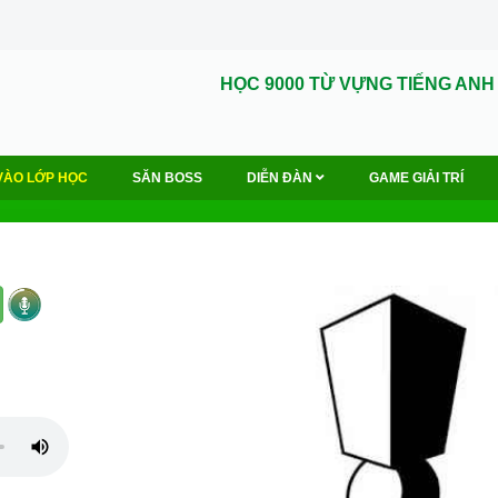
HỌC 9000 TỪ VỰNG TIẾNG ANH
VÀO LỚP HỌC
SĂN BOSS
DIỄN ĐÀN
GAME GIẢI TRÍ