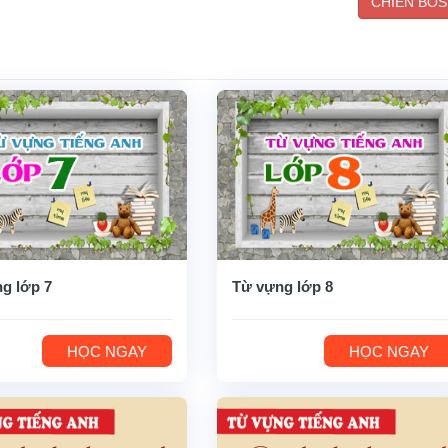
CHIẾN BOS
g lớp 7
Từ vựng lớp 8
HỌC NGAY
HỌC NGAY