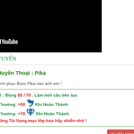
 TUYẾN
uyền Thoại : Pika
inh phục Boss Pika nào anh em !
ó : Đúng
65 / 70
. Làm mới câu liên tục
 Thưởng:
+50
Khi Hoàn Thành
 Thưởng:
+70
Khi Hoàn Thành
ững Từ Vựng mục lớp học hãy chiến nhé !