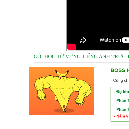
GÓI HỌC TỪ VỰNG TIẾNG ANH TRỰC
BOSS H
- Cùng ch
- Độ kh
- Phần
- Phần
- Nắm v