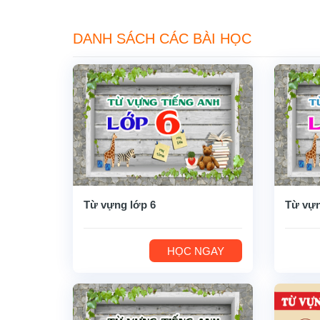
DANH SÁCH CÁC BÀI HỌC
Từ vựng lớp 6
Từ vựn
HỌC NGAY