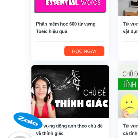
Phần mềm học 600 từ vựng
Từ vựn
Toeic hiệu quả
vật dụ
HỌC NGAY
Từ vựng tiếng anh theo chủ đề
Từ vựn
về thính giác
cá tính