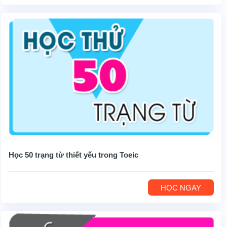
Học 50 trạng từ thiết yếu trong Toeic
HỌC NGAY