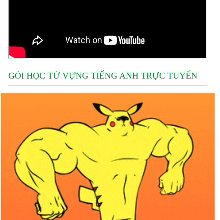
GÓI HỌC TỪ VỰNG TIẾNG ANH TRỰC TUYẾN