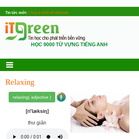
Tin tức mới:
Công ty thiết kế Website
HỌC 9000 TỪ VỰNG TIẾNG ANH
Relaxing
relaxing( adjective )
[ri'læksiη]
thư giản