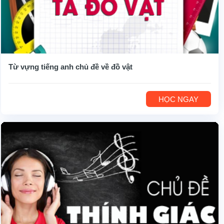
Từ vựng tiếng anh chủ đề về đồ vật
HỌC NGAY