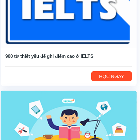
900 từ thiết yếu để ghi điểm cao ở IELTS
HỌC NGAY