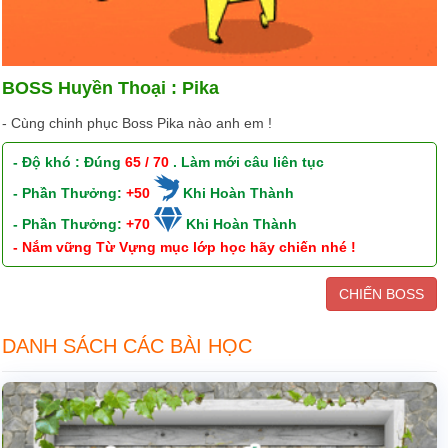
BOSS Huyền Thoại : Pika
- Cùng chinh phục Boss Pika nào anh em !
- Độ khó : Đúng
65 / 70
. Làm mới câu liên tục
- Phần Thưởng:
+50
Khi Hoàn Thành
- Phần Thưởng:
+70
Khi Hoàn Thành
- Nắm vững Từ Vựng mục lớp học hãy chiến nhé !
CHIẾN BOSS
DANH SÁCH CÁC BÀI HỌC