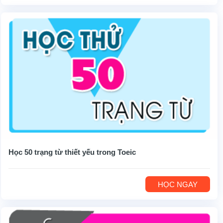
Học 50 trạng từ thiết yếu trong Toeic
HỌC NGAY