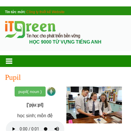
Tin tức mới:
Công ty thiết kế Website
HỌC 9000 TỪ VỰNG TIẾNG ANH
Pupil
pupil( noun )
['pju:pl]
học sinh; môn đệ