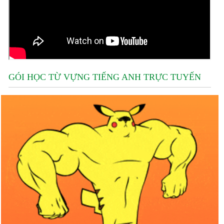
GÓI HỌC TỪ VỰNG TIẾNG ANH TRỰC TUYẾN