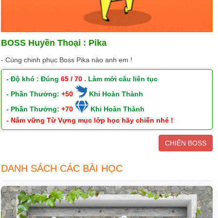
BOSS Huyền Thoại : Pika
- Cùng chinh phục Boss Pika nào anh em !
- Độ khó : Đúng
65 / 70
. Làm mới câu liên tục
- Phần Thưởng:
+50
Khi Hoàn Thành
- Phần Thưởng:
+70
Khi Hoàn Thành
- Nắm vững Từ Vựng mục lớp học hãy chiến nhé !
CHIẾN BOSS
DANH SÁCH CÁC BÀI HỌC