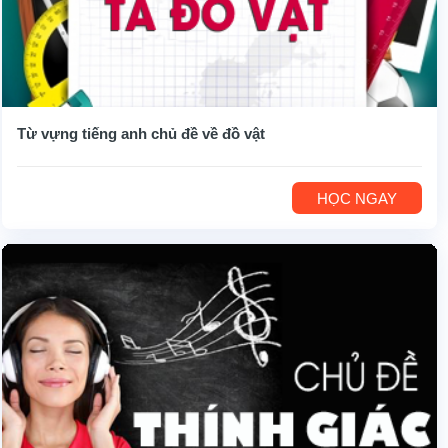
Từ vựng tiếng anh chủ đề về đồ vật
HỌC NGAY