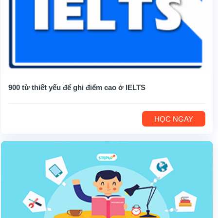
900 từ thiết yếu để ghi điểm cao ở IELTS
HỌC NGAY