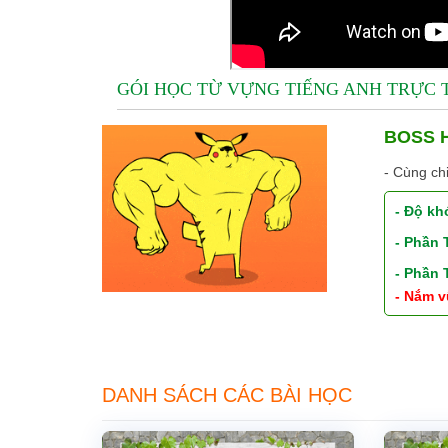
GÓI HỌC TỪ VỰNG TIẾNG ANH TRỰC
BOSS H
- Cùng ch
- Độ kh
- Phần
- Phần
- Nắm v
DANH SÁCH CÁC BÀI HỌC