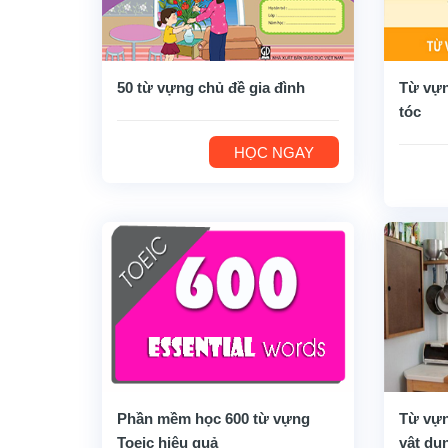
50 từ vựng chủ đề gia đình
Từ vựn
tóc
HỌC NGAY
Phần mềm học 600 từ vựng
Từ vựn
Toeic hiệu quả
vật dụ