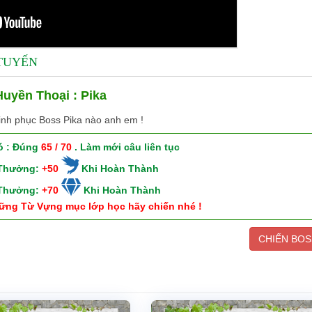
 TUYẾN
uyền Thoại : Pika
inh phục Boss Pika nào anh em !
ó : Đúng
65 / 70
. Làm mới câu liên tục
 Thưởng:
+50
Khi Hoàn Thành
 Thưởng:
+70
Khi Hoàn Thành
ững Từ Vựng mục lớp học hãy chiến nhé !
CHIẾN BOS