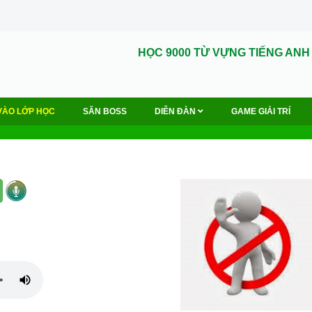
HỌC 9000 TỪ VỰNG TIẾNG ANH
VÀO LỚP HỌC
SĂN BOSS
DIỄN ĐÀN
GAME GIẢI TRÍ